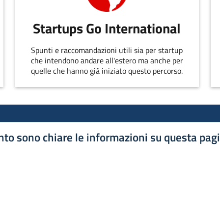
Startups Go International
Spunti e raccomandazioni utili sia per startup
che intendono andare all'estero ma anche per
quelle che hanno già iniziato questo percorso.
to sono chiare le informazioni su questa pag
luta 1 stelle su 5
luta 2 stelle su 5
luta 3 stelle su 5
luta 4 stelle su 5
luta 5 stelle su 5