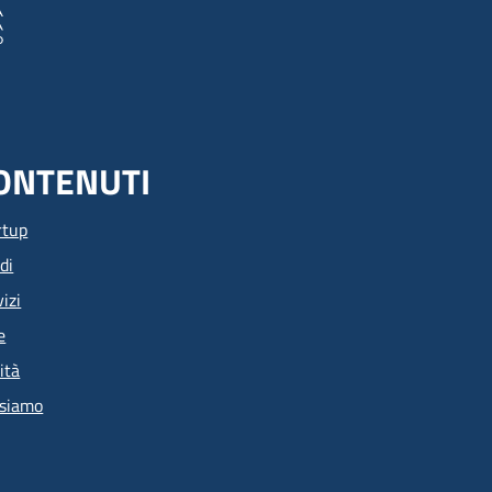
ONTENUTI
rtup
di
izi
e
ità
 siamo