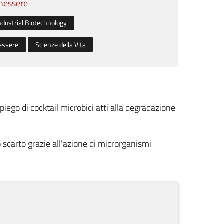
enessere
ndustrial Biotechnology
nessere
Scienze della Vita
ego di cocktail microbici atti alla degradazione
scarto grazie all'azione di microrganismi