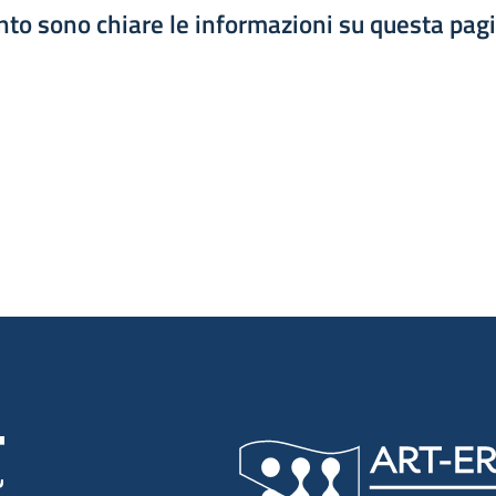
to sono chiare le informazioni su questa pag
luta 1 stelle su 5
luta 2 stelle su 5
luta 3 stelle su 5
luta 4 stelle su 5
luta 5 stelle su 5