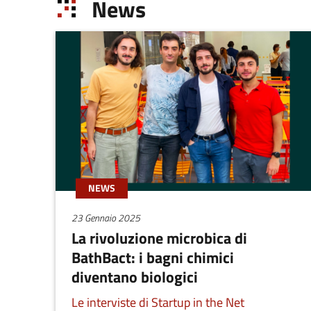
News
NEWS
23 Gennaio 2025
La rivoluzione microbica di
BathBact: i bagni chimici
diventano biologici
Le interviste di Startup in the Net