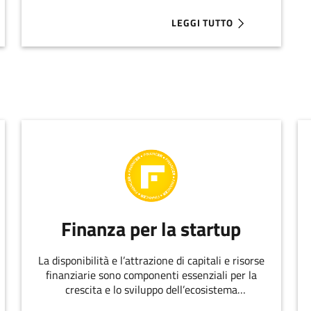
LEGGI TUTTO
E MICROBICA DI BATHBACT: I BAGNI CHIMICI DIVENTANO BIOLOG
ABOUT 7 STARTUP INNOVATI
Finanza per la startup
La disponibilità e l’attrazione di capitali e risorse
finanziarie sono componenti essenziali per la
crescita e lo sviluppo dell’ecosistema
dell’innovazione.