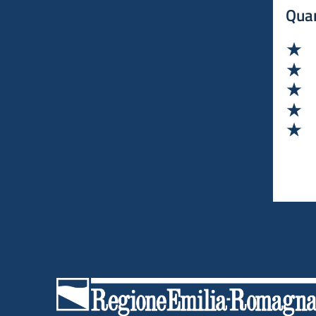
Quan
Va
Va
Va
Va
Va