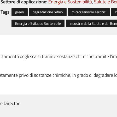
Settore di applicazione:
Energia e Sostenibilità
Salute e B
Tags:
green
degradazione refluo
microrganismi aerobici
I
Energia e Sviluppo Sostenibile
Industrie della Salute e del Be
tamento degli scarti tramite sostanze chimiche tramite l'impi
tamente privo di sostanze chimiche, in grado di degradare lo 
e Director