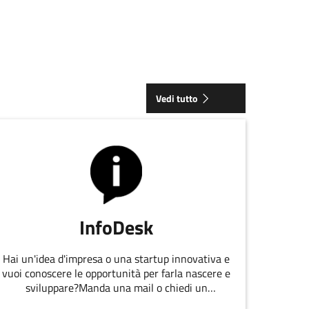
ICI
VE DELL'EMILIA-ROMAGNA SELEZIONATE PER IL PROGRAMMA EC
Vedi tutto
InfoDesk
Hai un'idea d'impresa o una startup innovativa e
vuoi conoscere le opportunità per farla nascere e
sviluppare?Manda una mail o chiedi un
appuntamento allo staff di