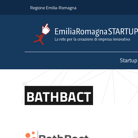
Salta al contenuto principale
Salta al piè di pagina
Regione Emilia-Romagna
Startup
BATHBACT