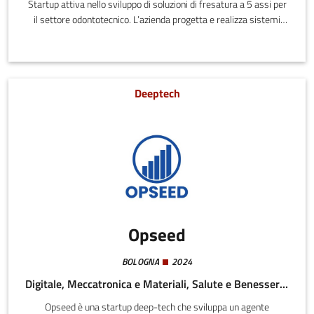
Startup attiva nello sviluppo di soluzioni di fresatura a 5 assi per
il settore odontotecnico. L’azienda progetta e realizza sistemi
pensati per rispondere alle esigenze di qualità, produttività e
affidabilità dei laboratori, sia di piccole che di grandi
dimensioni.Fondata da professionisti con esperienza nel campo
del CAD-CAM dentale, Dental Four opera all’interno del distretto
Deeptech
della meccatronica dell’Emilia-Romagna, valorizzando il know-
how locale nella meccanica di precisione e nelle macchine a
controllo numerico.
Opseed
BOLOGNA
2024
Digitale, Meccatronica e Materiali, Salute e Benessere, Agroalimentare
Opseed è una startup deep-tech che sviluppa un agente