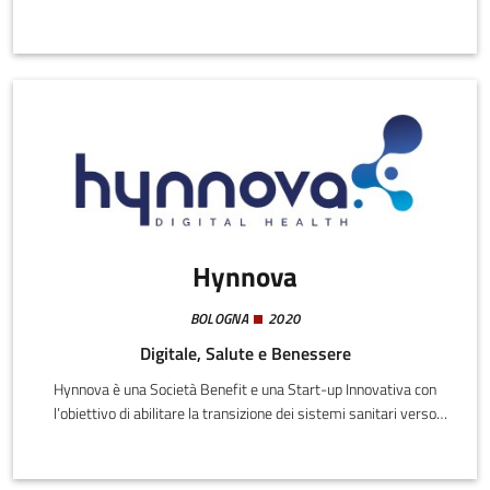
di pazienti con demenza e fragilità cognitive. Il progetto nasce con
un forte focus sulla continuità di cura, sul supporto ai caregiver e
sull'integrazione tra domicilio e sistema clinico-sanitario.
Hynnova
BOLOGNA
2020
Digitale, Salute e Benessere
Hynnova è una Società Benefit e una Start-up Innovativa con
l’obiettivo di abilitare la transizione dei sistemi sanitari verso
modelli più avanzati e centrati sul paziente, più sostenibili e
resilienti. Ha sede in Italia ma con una prospettiva europea,
grazie alla partecipazione di EIT Digital, una delle community dello