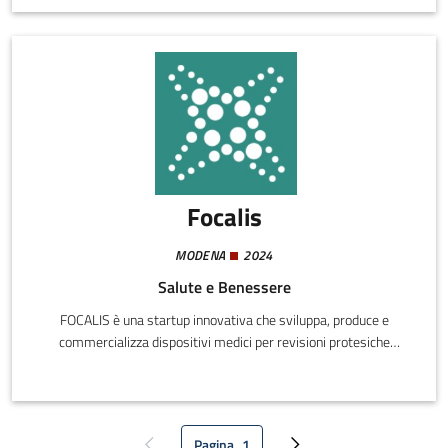
Focalis
MODENA
2024
Salute e Benessere
FOCALIS è una startup innovativa che sviluppa, produce e
commercializza dispositivi medici per revisioni protesiche
settiche e/o asettiche. La sua attività si concentra
sull’integrazione di tecnologie esistenti in soluzioni nuove e
originali, in grado di rendere gli interventi chirurgici più sicuri,
efficaci e meno invasivi.
Pagina
1