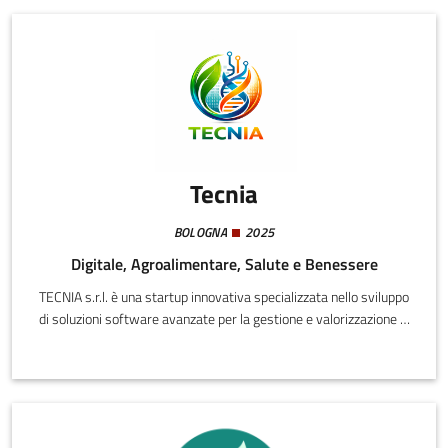
European Institute of Innovation & Technology (EIT). Deriva dal
progetto Arianna Safe Care, vincitore della call ‘Data Against
Covid-19’ di EIT Digital, tra le iniziative di Crisis Response
dell’Unione Europea.
Tecnia
BOLOGNA
2025
Digitale, Agroalimentare, Salute e Benessere
TECNIA s.r.l. è una startup innovativa specializzata nello sviluppo
di soluzioni software avanzate per la gestione e valorizzazione di
sistemi complessi ad alto impatto economico e sociale. La
società opera attraverso l'integrazione di tecnologie digitali,
modelli informativi evoluti e approccio sistemico, con particolare
attenzione a qualità, sicurezza, trasparenza e sostenibilità.