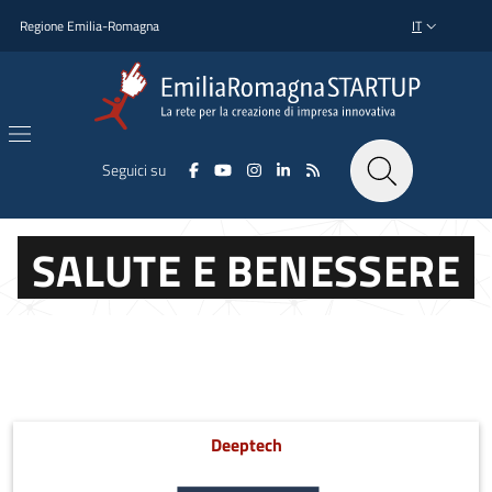
Salta al contenuto principale
Salta al piè di pagina
Regione Emilia-Romagna
IT
SELETTORE L
Seguici su
SALUTE E BENESSERE
Deeptech