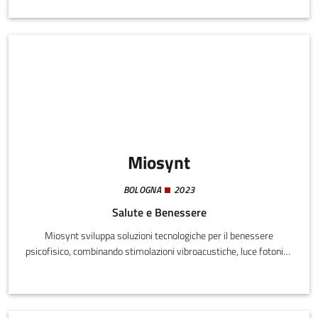
accompagnandoli in tutte le fasi dello studio: dalla pianificazione e
avvio, alla gestione operativa e documentale, fino alla verifica
della qualità e alla conformità normativa. L’obiettivo è garantire
la realizzazione di sperimentazioni cliniche accurate, sicure e
pienamente conformi ai requisiti regolatori.
Miosynt
BOLOGNA
2023
Salute e Benessere
Miosynt sviluppa soluzioni tecnologiche per il benessere
psicofisico, combinando stimolazioni vibroacustiche, luce fotonica
e neurofeedback. L’azienda è attualmente impegnata nella
progettazione di un nuovo lettino multifunzionale per centri
benessere, dotato di unità vibranti gestite da una scheda
elettronica integrata.