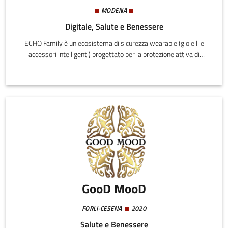
MODENA
Digitale, Salute e Benessere
ECHO Family è un ecosistema di sicurezza wearable (gioielli e
accessori intelligenti) progettato per la protezione attiva di
donne, bambini e anziani. A differenza dei comuni GPS, ECHO
integra il "Protocollo Witness": in caso di pericolo, il dispositivo
registra audio ambientale criptato e lo salva istantaneamente in
cloud, garantendo prove inattaccabili anche se l'oggetto viene
distrutto.
GooD MooD
FORLI-CESENA
2020
Salute e Benessere