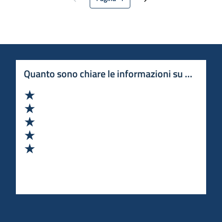
Pagina precedente
Pagina attuale
Pagina successiva
Quanto sono chiare le informazioni su questa 
Valuta 1 stelle su 5
Valuta 2 stelle su 5
Valuta 3 stelle su 5
Valuta 4 stelle su 5
Valuta 5 stelle su 5