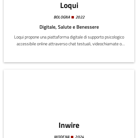
Loqui
BOLOGNA
2022
Digitale, Salute e Benessere
Loqui propone una piattaforma digitale di supporto psicologico
accessibile online attraverso chat testuali, videochiamate o
messaggistica. La soluzione è pensata per superare le barriere
tradizionali nella fruizione del benessere mentale, offrendo
consulenze sicure, anonime e senza impegno, da parte di
ascoltatori o psicologi. Grazie a questo modello, supporta utenti
che cercano ascolto e auto-aiuto in modo flessibile e costante.
Inwire
MODENA
2024