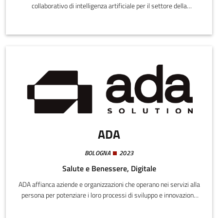
collaborativo di intelligenza artificiale per il settore della
manifattura ad alto volume, con particolare focus su
farmaceutico, food & beverage, beni di consumo e packaging.
ADA
BOLOGNA
2023
Salute e Benessere, Digitale
ADA affianca aziende e organizzazioni che operano nei servizi alla
persona per potenziare i loro processi di sviluppo e innovazione
digitale, con l’esperienza e il sapere di chi ha sperimentato
soluzioni e ne ha costruito modelli funzionali di successo.