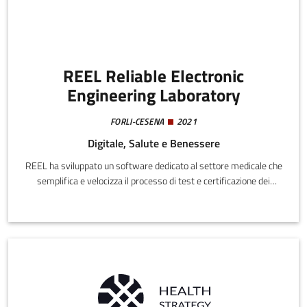
REEL Reliable Electronic
Engineering Laboratory
FORLI-CESENA
2021
Digitale, Salute e Benessere
REEL ha sviluppato un software dedicato al settore medicale che
semplifica e velocizza il processo di test e certificazione dei
dispositivi. La piattaforma automatizza la pre-compilazione dei
rapporti di prova, riducendo tempi, costi e margini di
errore. Pensata per startup e PMI, offre anche un supporto
consulenziale basato sull’analisi dei dati raccolti, facilitando il
rispetto delle normative e l’ingresso dei prodotti sul mercato. I
punti di forza includono verticalità settoriale, flessibilità e
innovazione tecnologica.