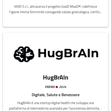
VIVID S.r.l., attraverso il progetto GooD MooD®, ridefinisce
l'igiene intima femminile coniugando salute ginecologica, comfort
e responsabilità ambientale.L'impresa sviluppa dispositivi tessili
riutilizzabili ad alte prestazioni – salva slip e assorbenti mestruali
lavabili – progettati per durare oltre 200 lavaggi, riducendo
drasticamente i rifiuti da prodotti monouso.
HugBrAIn
PARMA
2024
Digitale, Salute e Benessere
HugBrAIn è una startup digital health che sviluppa una
piattaforma di telemedicina avanzata per l'assistenza domiciliare