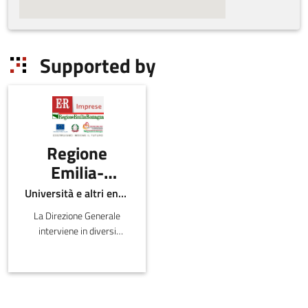
Supported by
Regione
Emilia-
Romagna -
Università e altri enti pubblici
Direzione
La Direzione Generale
Generale
interviene in diversi
economia
ambiti inerenti lo sviluppo
del sistema produttivo e
della
distributivo sul territorio
conoscenza,
regionale, la valutazi
del lavoro e