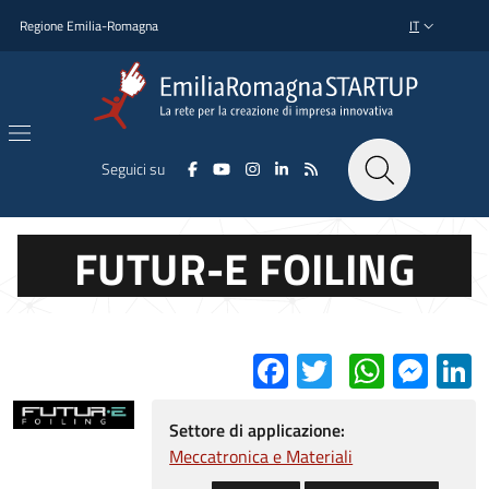
Salta al contenuto principale
Salta al piè di pagina
Regione Emilia-Romagna
IT
SELETTORE L
Seguici su
FUTUR-E FOILING
Facebook
Twitter
Whats
Mes
L
Settore di applicazione:
Meccatronica e Materiali