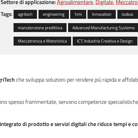
Settore di applicazione:
Agroalimentare
Digitale
Meccatron
Tags:
agritech
engineering
hmi
Innovation
isobus
manutenzione predittiva
Advanced Manufacturing Systems
Meccatronica e Motoristica
ICT, Industria Creativa e Design
riTech
che sviluppa soluzioni per rendere più rapida e affidab
no spesso frammentate, servono competenze specialistiche e 
tegrato di prodotto e servizi digitali che riduce tempi e cos