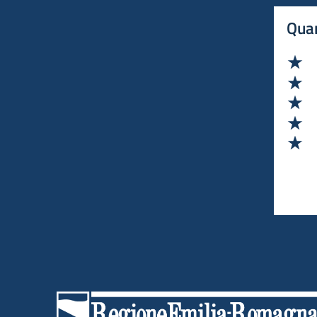
Quan
Va
Va
Va
Va
Va