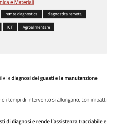
ica e Materiali
remte diagnostics
diagnostica remota
ICT
Agroalimentare
ile la
diagnosi dei guasti e la manutenzione
i tempi di intervento si allungano, con impatti
ti di diagnosi e rende l’assistenza tracciabile e