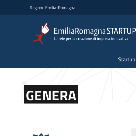
Salta al contenuto principale
Salta al piè di pagina
Regione Emilia-Romagna
Startup
GENERA