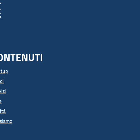
ONTENUTI
rtup
di
izi
e
ità
 siamo