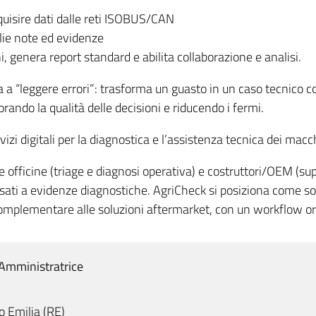
quisire dati dalle reti ISOBUS/CAN
lie note ed evidenze
, genera report standard e abilita collaborazione e analisi.
 a “leggere errori”: trasforma un guasto in un caso tecnico c
rando la qualità delle decisioni e riducendo i fermi.
rvizi digitali per la diagnostica e l’assistenza tecnica dei macc
e officine (triage e diagnosi operativa) e costruttori/OEM (sup
ssati a evidenze diagnostiche. AgriCheck si posiziona come 
omplementare alle soluzioni aftermarket, con un workflow orie
Amministratrice
o Emilia
(
RE
)