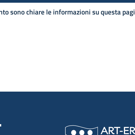
to sono chiare le informazioni su questa pag
luta 1 stelle su 5
luta 2 stelle su 5
luta 3 stelle su 5
luta 4 stelle su 5
luta 5 stelle su 5