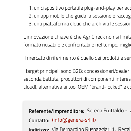
un dispositivo portatile plug-and-play per ac
un’app mobile che guida la sessione e raccog
una piattaforma cloud che archivia le sessioni
L’innovazione chiave è che AgriCheck non si limita
formato riusabile e confrontabile nel tempo, miglio
Il mercato di riferimento è quello dei prodotti e se
I target principali sono B2B: concessionari/dealer 
seconda battuta, produttori di componenti intere
cloud), alternativa ai tool OEM “brand-locked” e c
Serena
Fruttaldo
Referente/Imprenditore
info@genera-srl.it
Contatto
Via Bernardino Ruspaggiari
1
,
Reggi
Indirizzo