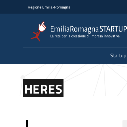
Salta al contenuto principale
Salta al piè di pagina
Regione Emilia-Romagna
Startup
HERES