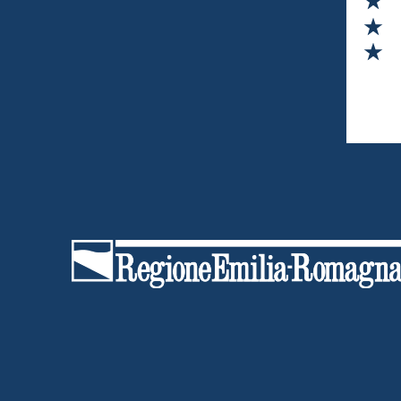
Va
Va