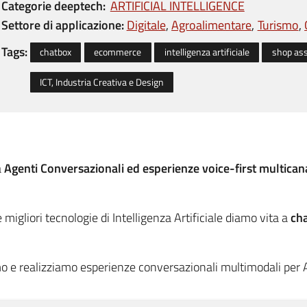
Categorie deeptech
ARTIFICIAL INTELLIGENCE
Settore di applicazione:
Digitale
Agroalimentare
Turismo
Tags:
chatbox
ecommerce
intelligenza artificiale
shop ass
ICT, Industria Creativa e Design
a
Agenti Conversazionali ed esperienze voice-first multican
e migliori tecnologie di Intelligenza Artificiale diamo vita a
cha
mo e realizziamo esperienze conversazionali multimodali per