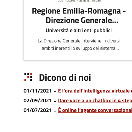
Regione Emilia-Romagna -
Direzione Generale
economia della
Università e altri enti pubblici
conoscenza, del lavoro e
La Direzione Generale interviene in diversi
dell'impresa
ambiti inerenti lo sviluppo del sistema
produttivo e distributivo sul territorio regionale,
la valutazi
Dicono di noi
01/11/2021
È l'ora dell'intelligenza virtual
02/09/2021
Dare voce a un chatbox in 4 step
01/07/2021
É online l’agente conversazion