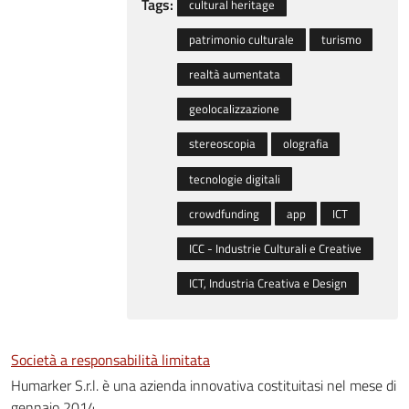
Tags:
cultural heritage
patrimonio culturale
turismo
realtà aumentata
geolocalizzazione
stereoscopia
olografia
tecnologie digitali
crowdfunding
app
ICT
ICC - Industrie Culturali e Creative
ICT, Industria Creativa e Design
Società a responsabilità limitata
Humarker S.r.l. è una azienda innovativa costituitasi nel mese di
gennaio 2014.