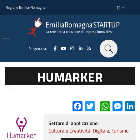
Salta al contenuto principale
Salta al piè di pagina
Regione Emilia-Romagna
IT
SELETTORE L
Seguici su
HUMARKER
Facebook
Twitter
Whats
Mes
L
Settore di applicazione:
Cultura e Creatività
Digitale
Turismo