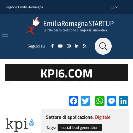
Salta al contenuto principale
Salta al piè di pagina
Regione Emilia-Romagna
IT
SELETTORE L
Seguici su
KPI6.COM
Facebook
Twitter
Whats
Mes
L
Settore di applicazione:
Digitale
Tags:
social lead generation