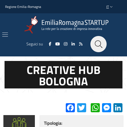
Salta al contenuto principale
Salta al piè di pagina
Regione Emilia-Romagna
IT
SELETTORE L
Seguici su
CREATIVE HUB
BOLOGNA
Facebook
Twitter
Whats
Mes
L
Tipologia: