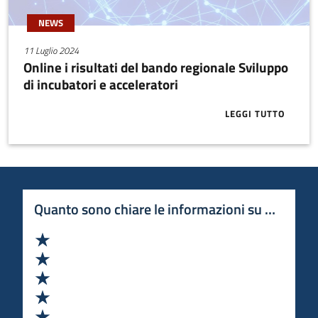
valore creativo e
tecnologico per progetti
NEWS
innovativi.
11 Luglio 2024
Online i risultati del bando regionale Sviluppo
di incubatori e acceleratori
LEGGI TUTTO
ABOUT ONLINE
Quanto sono chiare le informazioni su questa 
Valuta 1 stelle su 5
Valuta 2 stelle su 5
Valuta 3 stelle su 5
Valuta 4 stelle su 5
Valuta 5 stelle su 5