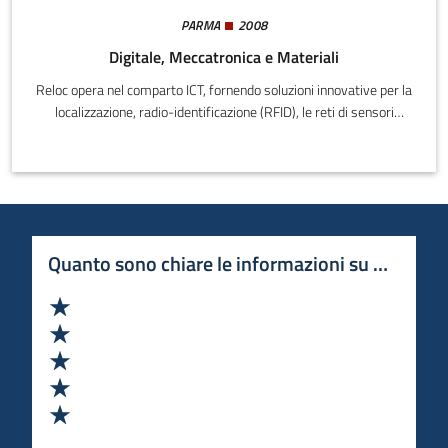
PARMA
2008
Digitale, Meccatronica e Materiali
Reloc opera nel comparto ICT, fornendo soluzioni innovative per la
localizzazione, radio-identificazione (RFID), le reti di sensori
wireless e internet-of-things. RELOC fonde questi elementi per
fornire al cliente prodotti altamente innovativi in vari settori,
dalla tracciabilità dei prodotti all’ottimizzazione logistica, dal
controllo del territorio al risparmio energetico.
Quanto sono chiare le informazioni su questa 
Valuta 1 stelle su 5
Valuta 2 stelle su 5
Valuta 3 stelle su 5
Valuta 4 stelle su 5
Valuta 5 stelle su 5