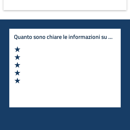
Quanto sono chiare le informazioni su questa 
Valuta 1 stelle su 5
Valuta 2 stelle su 5
Valuta 3 stelle su 5
Valuta 4 stelle su 5
Valuta 5 stelle su 5