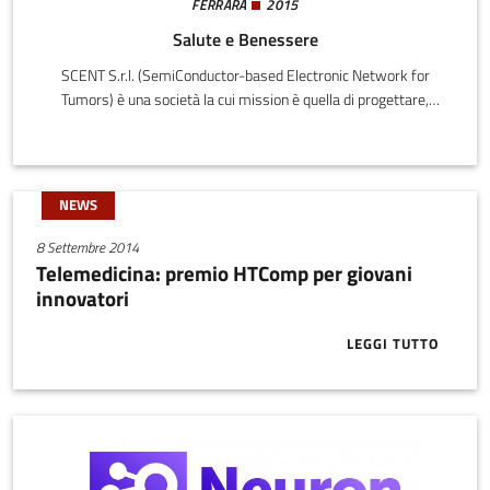
FERRARA
2015
Salute e Benessere
SCENT S.r.l. (SemiConductor-based Electronic Network for
Tumors) è una società la cui mission è quella di progettare,
testare, produrre e commercializzare strumenti di screening per
rivelare formazioni tumorali attraverso analisi di variazioni
chimiche nelle composizioni dei gas emessi dal corpo, sia
direttamente che indirettamente attraverso materiale organico.
NEWS
8 Settembre 2014
Telemedicina: premio HTComp per giovani
innovatori
LEGGI TUTTO
ABOUT TELEM