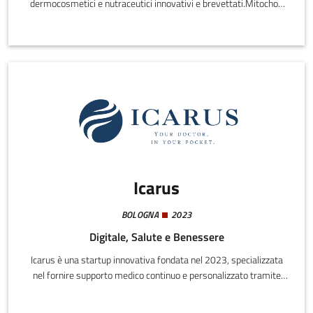
dermocosmetici e nutraceutici innovativi e brevettati.Mitochon
Dermocosmetics è un’impresa innovativa nel settore della
dermocosmetica, specializzata in prodotti per il benessere e la
cura della pelle. Oltre a integratori alimentari orosolubili come
MITOFAST, offriamo una linea completa di prodotti antiage, tra
cui emulsione giorno e notte, siero e detergente.
Icarus
BOLOGNA
2023
Digitale, Salute e Benessere
Icarus è una startup innovativa fondata nel 2023, specializzata
nel fornire supporto medico continuo e personalizzato tramite
un’intelligenza artificiale avanzata. La nostra missione è
migliorare la qualità della vita dei pazienti post-diagnosi e post-