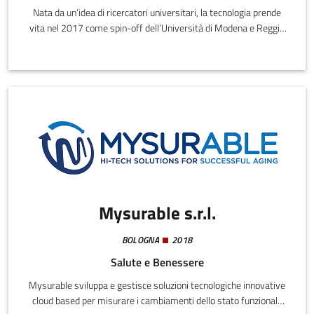
Nata da un’idea di ricercatori universitari, la tecnologia prende
vita nel 2017 come spin-off dell’Università di Modena e Reggio
Emilia, dopo anni di ricerca e innovazione. La prevenzione infatti
non deve essere un momento isolato, ma parte naturale e
continua della vita quotidiana, in un futuro dove prendersi cura
della propria salute diventi un gesto spontaneo e semplice.L’
identità nasce dall’incontro tra ricerca accademica, visione clinica
e ingegneria applicata, ma l’obiettivo va oltre la tecnologia per
ridare valore al tempo, alla fiducia, alla cura.
Mysurable s.r.l.
BOLOGNA
2018
Salute e Benessere
Mysurable sviluppa e gestisce soluzioni tecnologiche innovative
cloud based per misurare i cambiamenti dello stato funzionale