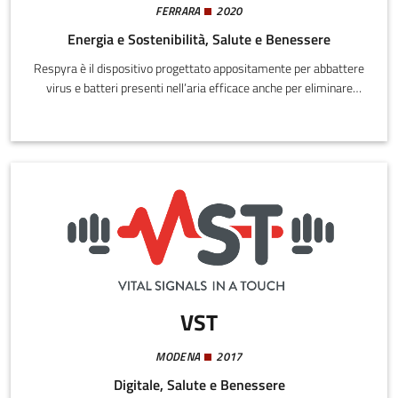
FERRARA
2020
Energia e Sostenibilità, Salute e Benessere
Respyra è il dispositivo progettato appositamente per abbattere
virus e batteri presenti nell’aria efficace anche per eliminare
polveri, odori, muffe, funghi e pollini.Grazie al suo innovativo
sistema di purificazione fotocatalitico, è in grado di
decontaminare l'aria indoor da tutti gli agenti patogeni ed
inquinanti tramite un processo di ossidazione a temperatura
ambiente, con l'utilizzo dell'ossigeno presente nell'aria e con la
luce prodotta da apposite lampade UV.
VST
MODENA
2017
Digitale, Salute e Benessere