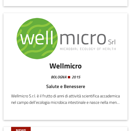
L'innovazione stà nel misurare e nel far focalizzare alla persona
una unica variabile che è l'energia basale. Anni di attività di ricerca
nell'ambito della prevenzione hanno dimostrato che dove c'è
energia c'è salute.
Wellmicro
BOLOGNA
2015
Salute e Benessere
Wellmicro S.r.l. è il frutto di anni di attività scientifica accademica
nel campo dell’ecologia microbica intestinale e nasce nella mente
di ricercatori con profonda conoscenza della letteratura
scientifica nel campo e anni di collaborazione con i migliori
laboratori d’Europa.
NEWS