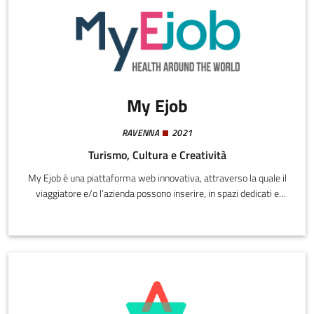
My Ejob
RAVENNA
2021
Turismo, Cultura e Creatività
My Ejob è una piattaforma web innovativa, attraverso la quale il
viaggiatore e/o l’azienda possono inserire, in spazi dedicati e
protetti, i propri profili di viaggio verificando in tempo reale, vista
la situazione sanitaria del Paese oggetto del viaggio, se si
posseggono i requisiti per spostarsi e quali sono gli eventuali
obblighi.My ejob per le persone: