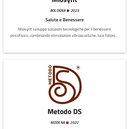
BOLOGNA
2023
Salute e Benessere
Miosynt sviluppa soluzioni tecnologiche per il benessere
psicofisico, combinando stimolazioni vibroacustiche, luce fotonica
e neurofeedback. L’azienda è attualmente impegnata nella
progettazione di un nuovo lettino multifunzionale per centri
benessere, dotato di unità vibranti gestite da una scheda
elettronica integrata.
Metodo DS
MODENA
2022