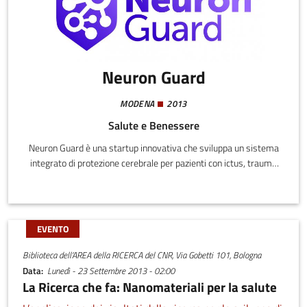
Neuron Guard
MODENA
2013
Salute e Benessere
Neuron Guard è una startup innovativa che sviluppa un sistema
integrato di protezione cerebrale per pazienti con ictus, trauma
cranico grave e arresto cardiaco. La soluzione si compone di un
collare refrigerante ed un innovativo sistema di
somministrazione per un farmaco ad azione neuro-protettiva.
EVENTO
Biblioteca dell’AREA della RICERCA del CNR, Via Gobetti 101, Bologna
Data
Lunedì - 23 Settembre 2013 - 02:00
La Ricerca che fa: Nanomateriali per la salute