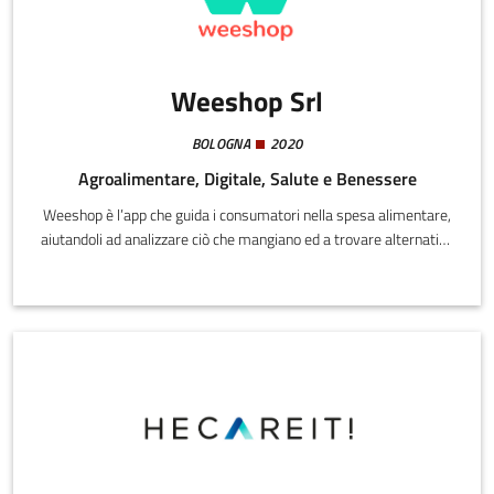
Weeshop Srl
BOLOGNA
2020
Agroalimentare, Digitale, Salute e Benessere
Weeshop è l’app che guida i consumatori nella spesa alimentare,
aiutandoli ad analizzare ciò che mangiano ed a trovare alternative
più salutari e sostenibili, in modo indipendente e su misura.Più di
8 consumatori su 10, infatti, vorrebbero fare scelte più salutari e
sostenibili, ma quasi 7 su 10 manifestano l’esigenza di essere
guidati in questo processo (studio Deloitte, 2021).Ad essi, noi
forniamo lo strumento più semplice e completo sul mercato per
fare scelte migliori.