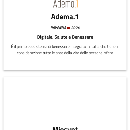
Adema.1
RAVENNA
2024
Digitale, Salute e Benessere
È il primo ecosistema di benessere integrato in Italia, che tiene in
considerazione tutte le aree della vita delle persone: sfera
emotiva, nutrizione, movimento, valorizzazione della propria
immagine, cura degli ambienti che viviamo, sfera lavorativa ed
economica.
Miosynt