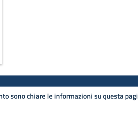
 DUBLINO CON LE STELLE DEL FIRMAMENTO STARTUPPER, MOST
to sono chiare le informazioni su questa pag
luta 1 stelle su 5
luta 2 stelle su 5
luta 3 stelle su 5
luta 4 stelle su 5