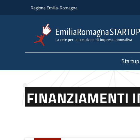
Salta al contenuto principale
Salta al piè di pagina
Regione Emilia-Romagna
Startup
FINANZIAMENTI 