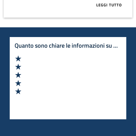
LEGGI TUTTO
ABOUT SI APR
Quanto sono chiare le informazioni su questa 
Valuta 1 stelle su 5
Valuta 2 stelle su 5
Valuta 3 stelle su 5
Valuta 4 stelle su 5
Valuta 5 stelle su 5