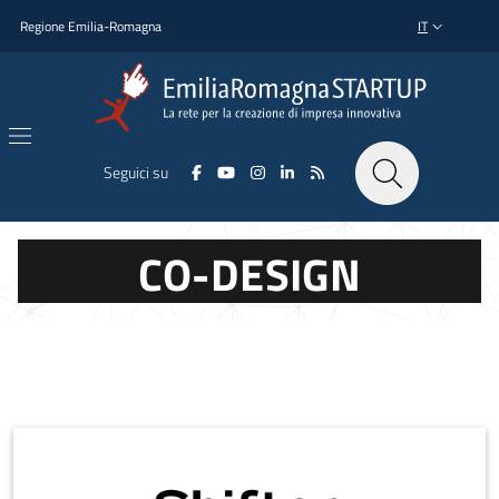
Salta al contenuto principale
Salta al piè di pagina
Regione Emilia-Romagna
IT
SELETTORE L
Seguici su
CO-DESIGN