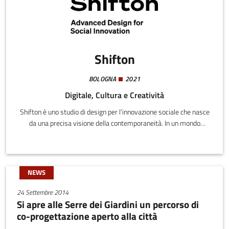
Shifton
BOLOGNA
2021
Digitale, Cultura e Creatività
Shifton è uno studio di design per l’innovazione sociale che nasce
da una precisa visione della contemporaneità. In un mondo
sempre più fluido e dinamico, crediamo in un approccio alla
progettazione capace di innescare le condizioni favorevoli al
cambiamento, che si prenda cura dei processi e delinei nuovi
scenari.
NEWS
24 Settembre 2014
Si apre alle Serre dei Giardini un percorso di
co-progettazione aperto alla città