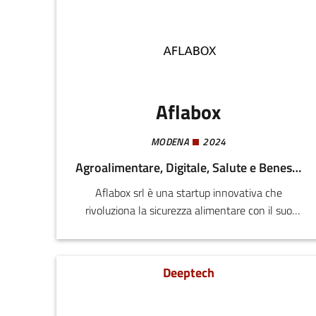
Aflabox
MODENA
2024
Agroalimentare, Digitale, Salute e Benessere
Aflabox srl è una startup innovativa che
rivoluziona la sicurezza alimentare con il suo
dispositivo portatile di imaging UV, Aflabox.
Questo strumento permette di rilevare
rapidamente e con precisione la presenza di
Deeptech
aflatossine nel mais, aiutando agricoltori e
processori alimentari a garantire la qualità dei