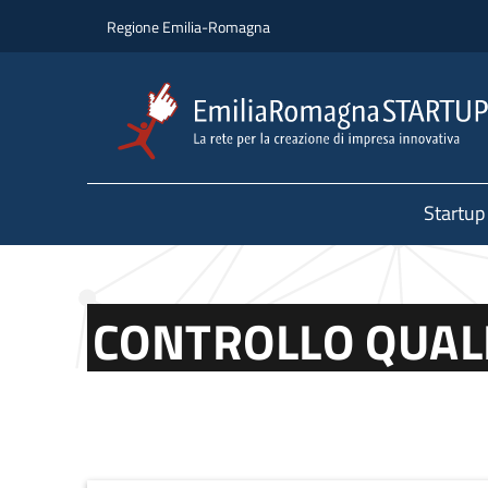
Salta al contenuto principale
Salta al piè di pagina
Regione Emilia-Romagna
Startup
CONTROLLO QUAL