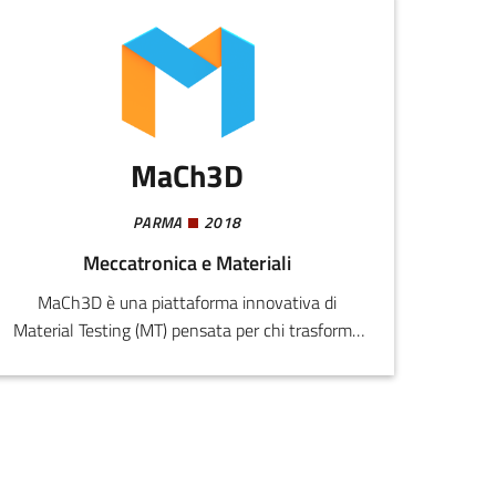
MaCh3D
PARMA
2018
Meccatronica e Materiali
MaCh3D è una piattaforma innovativa di
Material Testing (MT) pensata per chi trasforma
materia prima grezza in prodotti finiti (ad es.
platica e additive manufacturing).MaCh3D è
formata da: