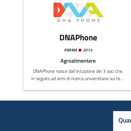
loro prodotti.Prodotti e ServiziAflabox offre:
DNAPhone
PARMA
2014
Agroalimentare
DNAPhone nasce dall’intuizione dei 3 soci che,
in seguito ad anni di ricerca universitaria sui temi
della biosensoristica basata su tecnologie
ottiche e fotoniche, hanno avviato un progetto
d’impresa con l’obiettivo di creare dispositivi
optoelettronici per la diagnostica portatile, in
grado di realizzare analisi in maniera rapida e
Quan
semplice, integrando dispositivi largamente
utilizzati come tablet o smartphone.