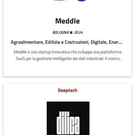
Meddle
BOLOGNA
2024
Agroalimentare, Edilizia e Costruzioni, Digitale, Energia e Sostenibilità, Meccatronica e Materiali
Meddle è una startup innovativa che sviluppa una piattaforma
SaaS per la gestione intelligente dei dati industriali. Il nostro
obiettivo è semplificare e automatizzare la connessione tra
macchinari, sistemi gestionali e strumenti di analisi, eliminando
le complessità delle attuali soluzioni di integrazione.
Deeptech