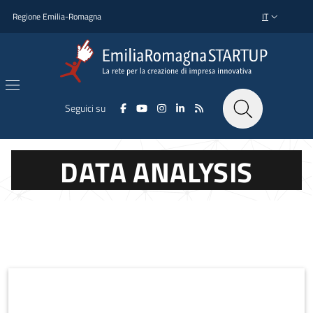
Salta al contenuto principale
Salta al piè di pagina
Regione Emilia-Romagna
IT
SELETTORE L
Seguici su
DATA ANALYSIS