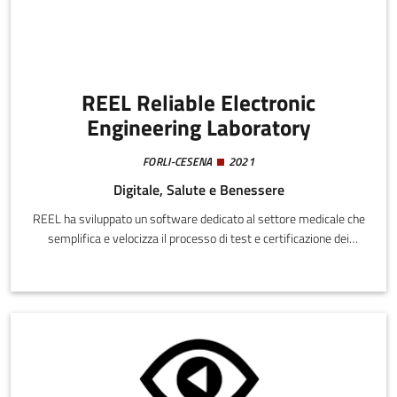
REEL Reliable Electronic
Engineering Laboratory
FORLI-CESENA
2021
Digitale, Salute e Benessere
REEL ha sviluppato un software dedicato al settore medicale che
semplifica e velocizza il processo di test e certificazione dei
dispositivi. La piattaforma automatizza la pre-compilazione dei
rapporti di prova, riducendo tempi, costi e margini di
errore. Pensata per startup e PMI, offre anche un supporto
consulenziale basato sull’analisi dei dati raccolti, facilitando il
rispetto delle normative e l’ingresso dei prodotti sul mercato. I
punti di forza includono verticalità settoriale, flessibilità e
innovazione tecnologica.