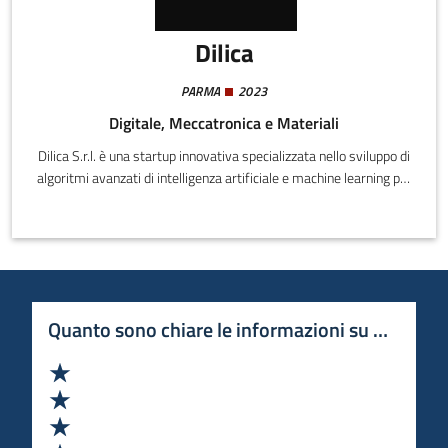
Dilica
PARMA
2023
Digitale, Meccatronica e Materiali
Dilica S.r.l. è una startup innovativa specializzata nello sviluppo di
algoritmi avanzati di intelligenza artificiale e machine learning per
il settore della robotica mobile. Con una profonda esperienza
accademica e decennale nel cuore della Silicon Valley, il nostro
team di esperti fornisce soluzioni su misura per imprese che
desiderano migliorare l'efficienza e le capacità dei loro sistemi
robotici.
Quanto sono chiare le informazioni su questa 
Valuta 1 stelle su 5
Valuta 2 stelle su 5
Valuta 3 stelle su 5