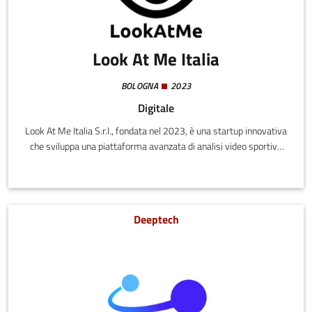
Look At Me Italia
BOLOGNA
2023
Digitale
Look At Me Italia S.r.l., fondata nel 2023, è una startup innovativa
che sviluppa una piattaforma avanzata di analisi video sportiva
basata su intelligenza artificiale e un ecosistema completo per la
gestione dei centri sportivi. Il core business consiste nella
registrazione automatica delle partite tramite telecamere
installate nei campi, nell’elaborazione video mediante modelli AI
Deeptech
proprietari e nella generazione di statistiche dettagliate sulla
performance degli atleti.