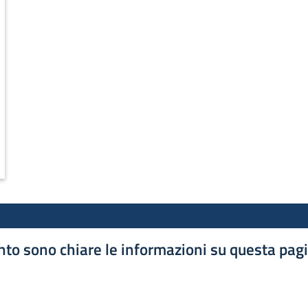
conveniente e accessibile.
to sono chiare le informazioni su questa pag
luta 1 stelle su 5
luta 2 stelle su 5