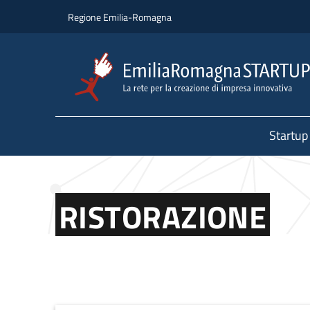
Salta al contenuto principale
Salta al piè di pagina
Regione Emilia-Romagna
Startup
RISTORAZIONE