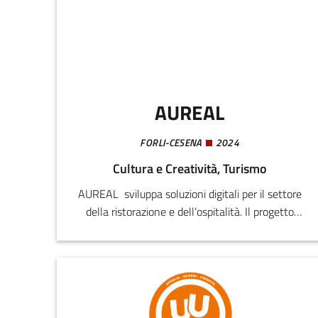
AUREAL
FORLI-CESENA
2024
Cultura e Creatività, Turismo
AUREAL sviluppa soluzioni digitali per il settore
della ristorazione e dell’ospitalità. Il progetto
prevede la realizzazione di una piattaforma
tecnologica per supportare le PMI nella gestione
operativa e nell’espansione del business,
attraverso l’uso di intelligenza artificiale e
strumenti digitali avanzati.