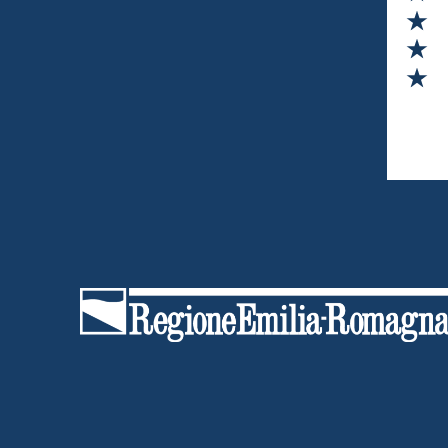
Va
Va
Va