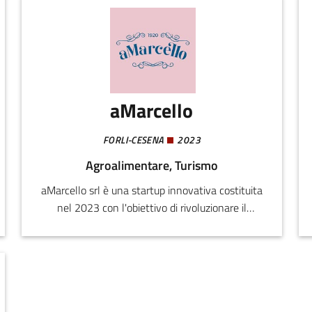
aMarcello
FORLI-CESENA
2023
Agroalimentare, Turismo
aMarcello srl è una startup innovativa costituita
nel 2023 con l'obiettivo di rivoluzionare il
settore della ristorazione rapida, combinando la
tradizione della frittura di pesce della riviera
romagnola e l'innovazione tecnologica applicata
alle preparazioni, con l'obiettivo di rispondere
alla crescente domanda di cibo di qualità,