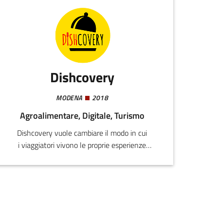
Dishcovery
MODENA
2018
Agroalimentare, Digitale, Turismo
Dishcovery vuole cambiare il modo in cui
i viaggiatori vivono le proprie esperienze
culinarie all’estero, offrendo un servizio di
traduzione e digitalizzazione dei menù dei
ristoranti.