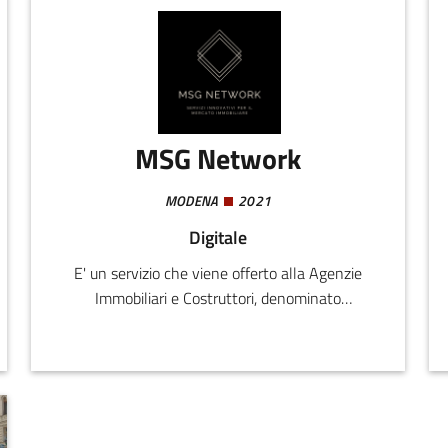
MSG Network
MODENA
2021
Digitale
E' un servizio che viene offerto alla Agenzie
Immobiliari e Costruttori, denominato
Clickmyhouse.it, finalizzato a fornire risposte
oggettive sulla visibilità degli immobili
pubblicizzati, e allo stesso tempo fornire le
giuste informazioni anche agli acquirenti degli
immobili stessi (clienti delle agenzie immobiliari