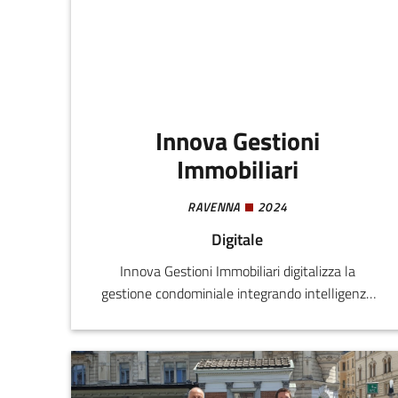
Innova Gestioni
Immobiliari
RAVENNA
2024
Digitale
Innova Gestioni Immobiliari digitalizza la
gestione condominiale integrando intelligenza
artificiale, machine learning e IoT. La piattaforma
automatizza i processi amministrativi, ottimizza
la manutenzione e l’efficienza energetica, offre
assistenza 24/7 e analisi predittive del mercato