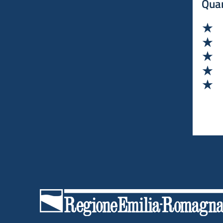
Quan
Va
Va
Va
Va
Va