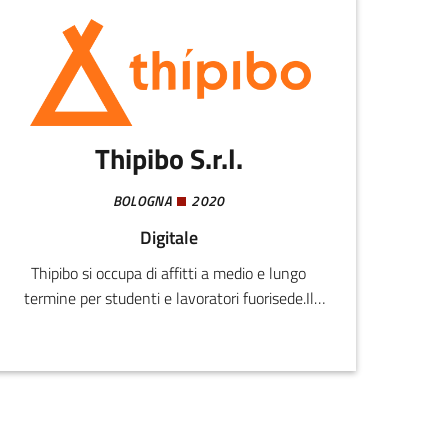
Thipibo S.r.l.
BOLOGNA
2020
Digitale
Thipibo si occupa di affitti a medio e lungo
termine per studenti e lavoratori fuorisede.Il
nostro focus è attorno alla persone, forniamo
una profilazione degli utenti con informazioni
utili, interessi, abitudini e indicazioni sullo stile di
vita per garantire la ricerca di un coinquilino
ideale ed una buona convivenza in