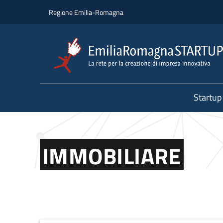
Salta al contenuto principale
Salta al piè di pagina
Regione Emilia-Romagna
Startup
IMMOBILIARE