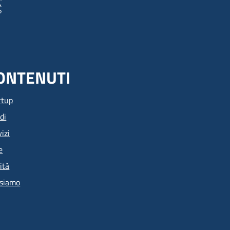
ONTENUTI
rtup
di
izi
e
ità
 siamo