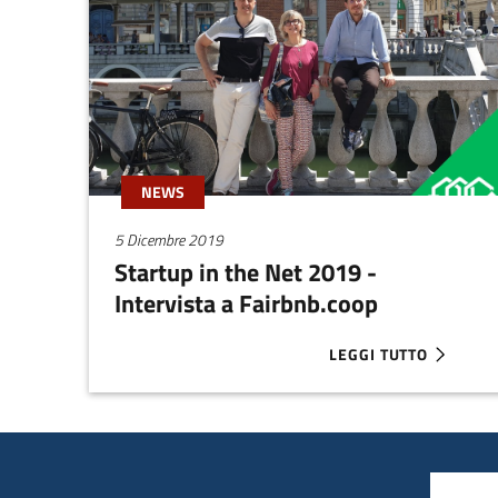
immobiliare, riducendo costi e aumentando il
valore degli immobili.
NEWS
5 Dicembre 2019
Startup in the Net 2019 -
Intervista a Fairbnb.coop
LEGGI TUTTO
ABOUT STARTUP IN TH