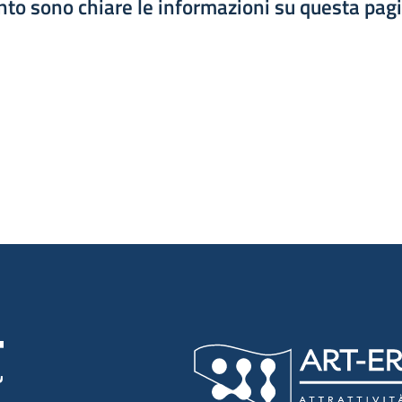
to sono chiare le informazioni su questa pag
luta 1 stelle su 5
luta 2 stelle su 5
luta 3 stelle su 5
luta 4 stelle su 5
luta 5 stelle su 5