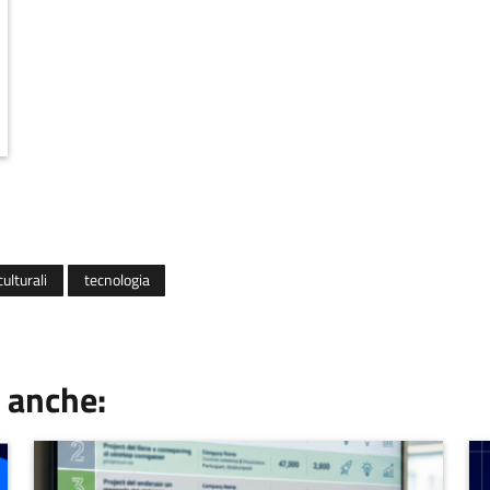
ulturali
tecnologia
 anche: