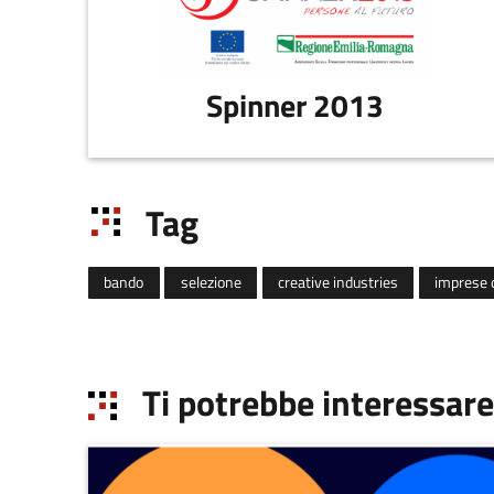
Spinner 2013
Tag
bando
selezione
creative industries
imprese c
Ti potrebbe interessare