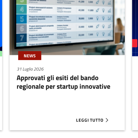
NEWS
31 Luglio 2026
Approvati gli esiti del bando
regionale per startup innovative
LEGGI TUTTO
 FOUNDER SUPERA I 100 MILIONI
ABOUT APPROVATI GLI ESITI