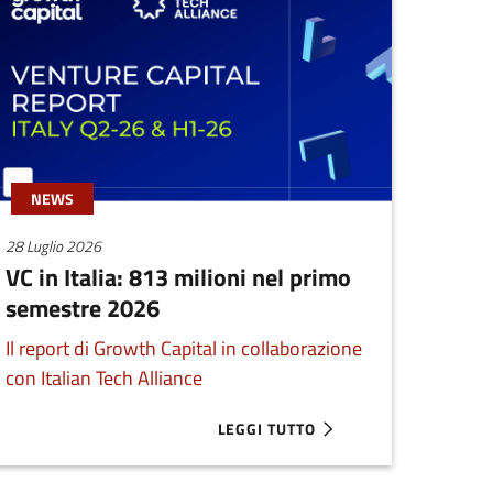
NEWS
28 Luglio 2026
VC in Italia: 813 milioni nel primo
semestre 2026
Il report di Growth Capital in collaborazione
con Italian Tech Alliance
LEGGI TUTTO
 DEL BANDO REGIONALE PER STARTUP INNOVATIVE
ABOUT VC IN ITALIA: 813 MILIONI 