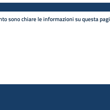
to sono chiare le informazioni su questa pag
luta 1 stelle su 5
luta 2 stelle su 5
luta 3 stelle su 5
luta 4 stelle su 5
luta 5 stelle su 5