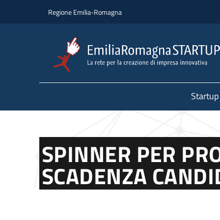
Salta al contenuto principale
Salta al piè di pagina
Regione Emilia-Romagna
Startup
SPINNER PER PRO
SCADENZA CANDI