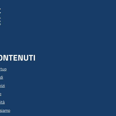
ONTENUTI
rtup
di
izi
e
ità
 siamo