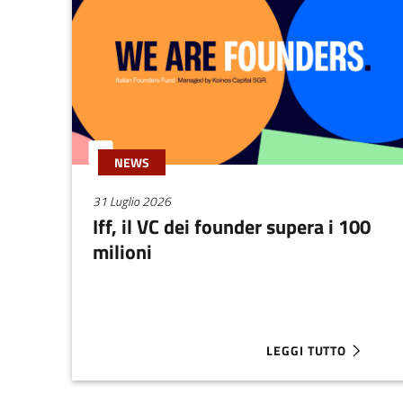
NEWS
31 Luglio 2026
Iff, il VC dei founder supera i 100
milioni
LEGGI TUTTO
ABOUT IFF, IL VC DEI