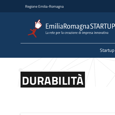
Salta al contenuto principale
Salta al piè di pagina
Regione Emilia-Romagna
Startup
DURABILITÀ