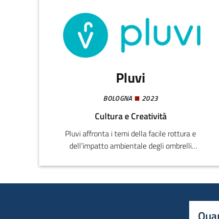
Pluvi
BOLOGNA
2023
Cultura e Creatività
Pluvi affronta i temi della facile rottura e
dell’impatto ambientale degli ombrelli
tradizionali grazie ad un’innovazione brevettata
che lo rende più resistente e facilmente
riparabile, ecosostenibile e riciclabile al 100%.
Quan