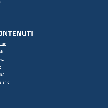
ONTENUTI
rtup
di
izi
e
ità
 siamo