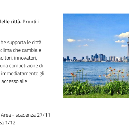
le città. Pronti i
he supporta le città
al clima che cambia e
itori, innovatori,
o una competizione di
re immediatamente gli
o accesso alle
e Area - scadenza 27/11
za 1/12