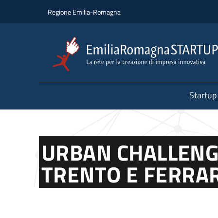
Salta al contenuto principale
Salta al piè di pagina
Regione Emilia-Romagna
Startup
URBAN CHALLENGE
TRENTO E FERRA