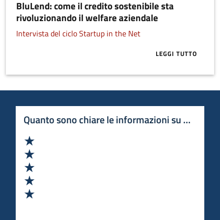
BluLend: come il credito sostenibile sta
rivoluzionando il welfare aziendale
Intervista del ciclo Startup in the Net
LEGGI TUTTO
ABOUT BLULE
Quanto sono chiare le informazioni su questa 
Valuta 1 stelle su 5
Valuta 2 stelle su 5
Valuta 3 stelle su 5
Valuta 4 stelle su 5
Valuta 5 stelle su 5