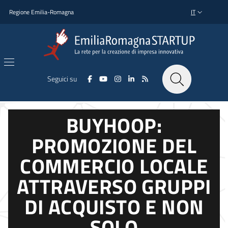
Salta al contenuto principale
Salta al piè di pagina
Regione Emilia-Romagna
IT
SELETTORE L
Seguici su
BUYHOOP:
PROMOZIONE DEL
COMMERCIO LOCALE
ATTRAVERSO GRUPPI
DI ACQUISTO E NON
SOLO