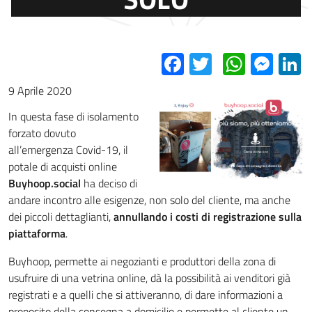
Facebook
Twitter
Whats
Mes
L
9 Aprile 2020
In questa fase di isolamento
forzato dovuto
all’emergenza Covid-19, il
potale di acquisti online
Buyhoop.social
ha deciso di
andare incontro alle esigenze, non solo del cliente, ma anche
dei piccoli dettaglianti,
annullando i costi di registrazione sulla
piattaforma
.
Buyhoop, permette ai negozianti e produttori della zona di
usufruire di una vetrina online, dà la possibilità ai venditori già
registrati e a quelli che si attiveranno, di dare informazioni a
proposito della consegna a domicilio e permette al cliente un