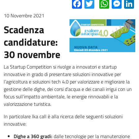
Facebook
Twitter
Whats
Mes
L
10 Novembre 2021
Scadenza
candidature:
30 novembre
La Startup Competition si rivolge a innovatori e startup
innovative in grado di presentare soluzioni innovative per
l’agricoltura e soluzioni tech 4.0 per valorizzare e migliorare la
gestione delle dighe, dei corsi d’acqua e dei canali irrigui con un
focus sull’impatto ambientale, le energie rinnovabili e la
valorizzazione turistica.
In particolare lka call è alla ricerca delle seguenti soluzioni
innovative:
Dighe a 360 gradi:
dalle tecnologie per la manutenzione