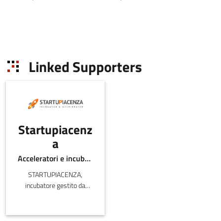
Linked Supporters
Startupiacenz
a
Acceleratori e incubatori di in-ER
STARTUPIACENZA,
incubatore gestito da
UNIVILLAGE srl, è un
nuovo spazio di
innovazione e creatività e