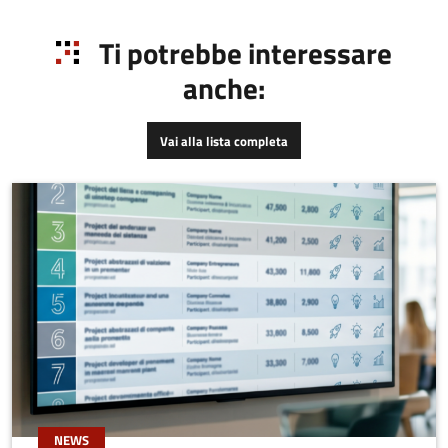
nasce con lo scopo di
creare
Ti potrebbe interessare
anche:
Vai alla lista completa
NEWS