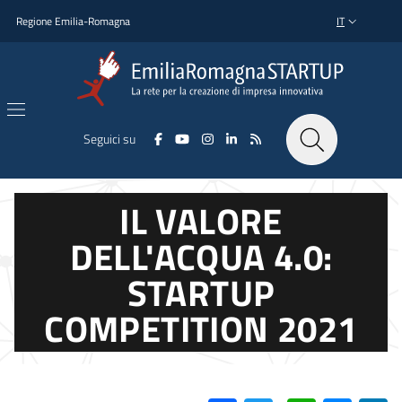
Salta al contenuto principale
Salta al piè di pagina
Regione Emilia-Romagna
IT
SELETTORE L
Seguici su
IL VALORE
DELL'ACQUA 4.0:
STARTUP
COMPETITION 2021