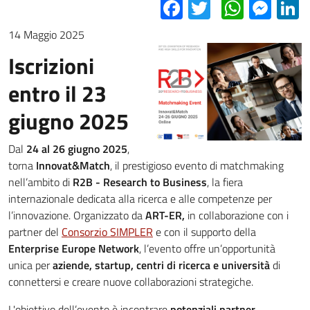
Facebook
Twitter
Whats
Mes
L
14 Maggio 2025
Iscrizioni
entro il 23
giugno 2025
Dal
24 al 26 giugno 2025
,
torna
Innovat&Match
, il prestigioso evento di matchmaking
nell’ambito di
R2B - Research to Business
, la fiera
internazionale dedicata alla ricerca e alle competenze per
l’innovazione. Organizzato da
ART-ER,
in collaborazione con i
partner del
Consorzio SIMPLER
e con il supporto della
Enterprise Europe Network
, l’evento offre un’opportunità
unica per
aziende, startup, centri di ricerca e università
di
connettersi e creare nuove collaborazioni strategiche.
L'obiettivo dell’evento è incontrare
potenziali partner