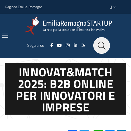
Salta al contenuto principale
Salta al piè di pagina
Regione Emilia-Romagna
IT
SELETTORE L
Seguici su
INNOVAT&MATCH
2025: B2B ONLINE
PER INNOVATORI E
IMPRESE