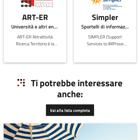
ART-ER
Simpler
Università e altri enti pubblici
Sportelli di informazione
ART-ER Attrattività
SIMPLER (Support
Ricerca Territorio è la
Services to IMProve
Società Consortile
innovation and
dell’Emilia-
competitiveness of
Romagna nata per
businesses in Lombardia
favorire la crescita
and Emilia-Romagna) è il
sostenibile della regione
consorzio di cui Aster è
Ti potrebbe interessare
attr
membro che opera
anche:
nell’ambito dell’Enterprise
Europe Network,
fornendo servizi per
Vai alla lista completa
l’innovazione e
l'internazionalizzazione
delle PMI.