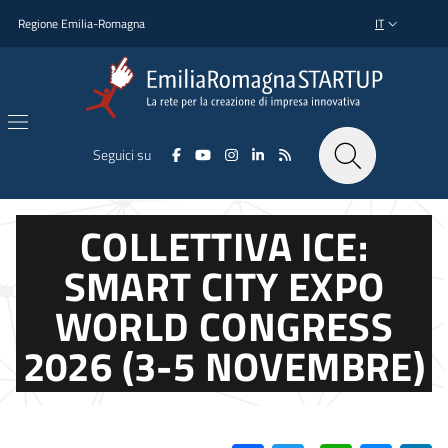
Salta al contenuto principale
Salta al piè di pagina
Regione Emilia-Romagna
IT
SELETTORE L
Seguici su
COLLETTIVA ICE:
SMART CITY EXPO
WORLD CONGRESS
2026 (3-5 NOVEMBRE)