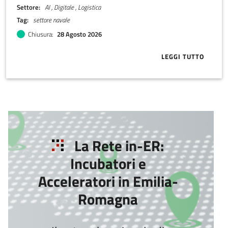
Settore
AI , Digitale , Logistica
investimento in equity da parte di azionisti selezionati di Maritime
Ventures. L'obiettivo è costruire la prossima software company
Tag
settore navale
italiana del settore marittimo.
Chiusura
28 Agosto 2026
LEGGI TUTTO
ABOUT MARI
La Rete in-ER:
Incubatori e
Acceleratori in Emilia-
Romagna