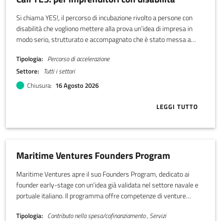
Si chiama YES!, il percorso di incubazione rivolto a persone con
disabilità che vogliono mettere alla prova un’idea di impresa in
modo serio, strutturato e accompagnato che è stato messa a
punto da LADI, Libera associazione disabili imprenditori.
Tipologia
Percorso di accelerazione
Settore
Tutti i settori
Chiusura
16 Agosto 2026
LEGGI TUTTO
ABOUT CALL Y
Maritime Ventures Founders Program
Maritime Ventures apre il suo Founders Program, dedicato ai
founder early-stage con un'idea già validata nel settore navale e
portuale italiano. Il programma offre competenze di venture
building e un accompagnamento operativo e finanziario, con un
Tipologia
Contributo nella spesa/cofinanziamento , Servizi
percorso diretto che può arrivare fino a 3,4 milioni di euro di