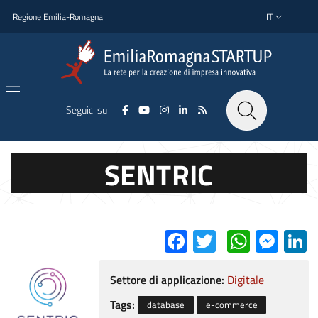
Salta al contenuto principale
Salta al piè di pagina
Regione Emilia-Romagna
IT
SELETTORE L
Seguici su
SENTRIC
Facebook
Twitter
Whats
Mes
L
Settore di applicazione:
Digitale
Tags:
database
e-commerce