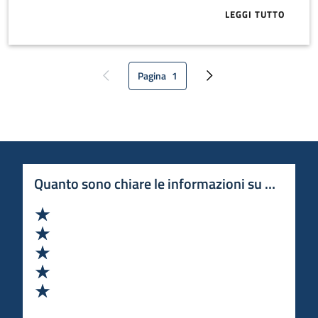
LEGGI TUTTO
ABOUT GARR E
Pagina
1
Pagina precedente
Pagina attuale
Pagina successiva
Quanto sono chiare le informazioni su questa 
Valuta 1 stelle su 5
Valuta 2 stelle su 5
Valuta 3 stelle su 5
Valuta 4 stelle su 5
Valuta 5 stelle su 5