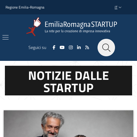
Salta al contenuto principale
Salta al piè di pagina
Regione Emilia-Romagna
IT
SELETTORE L
Seguici su
NOTIZIE DALLE
STARTUP