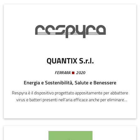
QUANTIX S.r.l.
FERRARA
2020
Energia e Sostenibilità, Salute e Benessere
Respyra è il dispositivo progettato appositamente per abbattere
virus e batteri presenti nell’aria efficace anche per eliminare
polveri, odori, muffe, funghi e pollini.Grazie al suo innovativo
sistema di purificazione fotocatalitico, è in grado di
decontaminare l'aria indoor da tutti gli agenti patogeni ed
inquinanti tramite un processo di ossidazione a temperatura
ambiente, con l'utilizzo dell'ossigeno presente nell'aria e con la