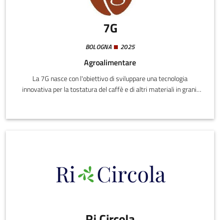
7G
BOLOGNA
2025
Agroalimentare
La 7G nasce con l'obiettivo di sviluppare una tecnologia
innovativa per la tostatura del caffè e di altri materiali in grani,
dando vita a macchine progettate, prodotte e commercializzate
in Italia e all'estero. Cuore del progetto è BONUM, una tostatrice
industriale elettrica che garantisce potenza precisa, zero sprechi
energetici e totale assenza di gas.
Ri.Circola