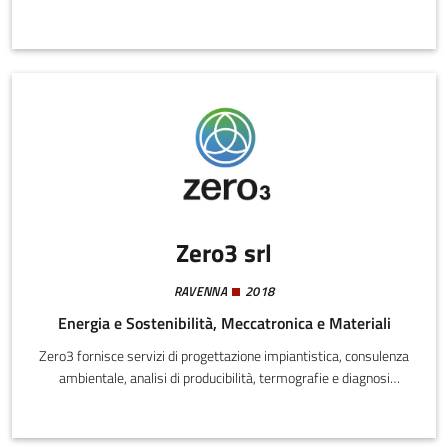
processi proprietari ispirati a quelli naturali, per uno sviluppo
sostenibile e rispettoso dell’ambiente.Mama Science ha messo a
punto due tecnologie proprietarie che hanno portato allo sviluppo
di due diverse categorie di materiali innovativi.
Zero3 srl
RAVENNA
2018
Energia e Sostenibilità, Meccatronica e Materiali
Zero3 fornisce servizi di progettazione impiantistica, consulenza
ambientale, analisi di producibilità, termografie e diagnosi
termografiche; propone la linea di prodotti a marchio 03
Stabilizer® in ottica di decarbonizzazione, sostenibilità
ambientale e transazione energetica.