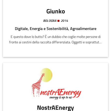
Giunko
BOLOGNA
2014
Digitale, Energia e Sostenibilità, Agroalimentare
E questo dove lo butto? È un dubbio che coglie molte persone di
fronte ai cestini della raccolta differenziata. Oggetti e soprattutto
imballaggi ai quali non si riesce a dare una destinazione certa,
anche perché spesso le regole di conferimento dei rifiuti
cambiano da comune a comune.
NostrAEnergy