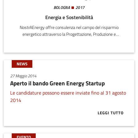
BOLOGNA
2017
Energia e Sostenibilità
NostrAEnergy offre consulenza nel campo del risparmio
energetico attraverso la Progettazione, Produzione e
Commercializzazione di processi innovativi di riqualificazione
energetica e di mitigazione al cambio climatico in ambito civile e
residenziale.
NEWS
27 Maggio 2014
Aperto il bando Green Energy Startup
Le candidature possono essere inviate fino al 31 agosto
2014
LEGGI TUTTO
ABOUT APERT
EVENTO