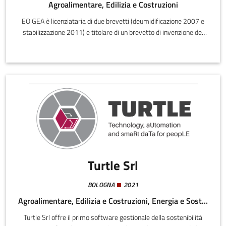
Agroalimentare, Edilizia e Costruzioni
EO GEA è licenziataria di due brevetti (deumidificazione 2007 e
stabilizzazione 2011) e titolare di un brevetto di invenzione del
2025 (data di concessione di deposito a seguito di domanda
formulata nel 2023).Nell'ambito della geotecnica e dell’edilizia, lo
scopo di EO GEA è progettare soluzioni che agiscano sulla causa
del problema di risalita e cedimento e prevengano problemi
futuri.
Turtle Srl
BOLOGNA
2021
Agroalimentare, Edilizia e Costruzioni, Energia e Sostenibilità, Digitale
Turtle Srl offre il primo software gestionale della sostenibilità