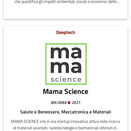
che quantifica gli impatti ambientali, sociali e economici delle
aziende di diversi settori, sia produttivi che di servizi.L’approccio
quantitativo e l’attenta analisi dei dati aziendali consentono di
ricavare informazioni affidabili sulla sostenibilità delle aziende,
evitando la comunicazione di risultati non verificabili e non
Deeptech
confrontabili.
Mama Science
BOLOGNA
2021
Salute e Benessere, Meccatronica e Materiali
MAMA SCIENCE srls è una startup innovativa attiva nella ricerca
di materiali avanzati, nanotecnologie e biomateriali ottenuti da