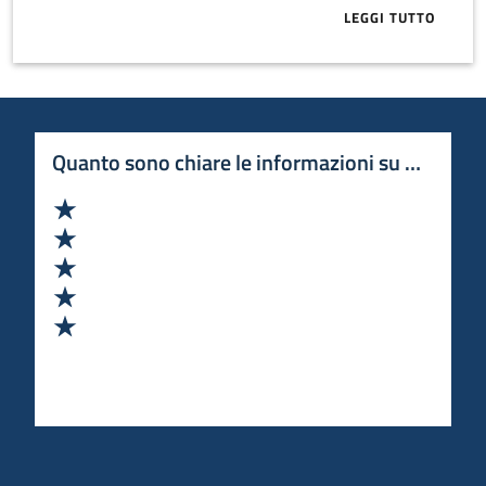
LEGGI TUTTO
ABOUT TERRE
Quanto sono chiare le informazioni su questa 
Valuta 1 stelle su 5
Valuta 2 stelle su 5
Valuta 3 stelle su 5
Valuta 4 stelle su 5
Valuta 5 stelle su 5