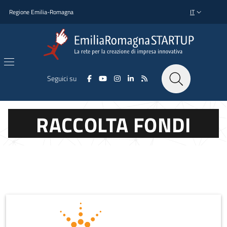
Salta al contenuto principale
Salta al piè di pagina
Regione Emilia-Romagna
IT
SELETTORE L
Seguici su
RACCOLTA FONDI