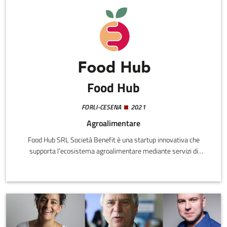
Food Hub
FORLI-CESENA
2021
Agroalimentare
Food Hub SRL Società Benefit è una startup innovativa che
supporta l’ecosistema agroalimentare mediante servizi di
informazione, formazione e consulenza rivolti agli stakeholders di
settore.La mission è partecipare alla crescita e all’innovazione
del nostro settore grazie a un contributo costante e di qualità.La
vision è diventare il punto di riferimento in Italia per l’innovazione
agroalimentare.