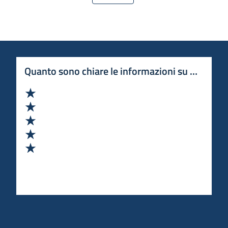
Quanto sono chiare le informazioni su questa 
Valuta 1 stelle su 5
Valuta 2 stelle su 5
Valuta 3 stelle su 5
Valuta 4 stelle su 5
Valuta 5 stelle su 5