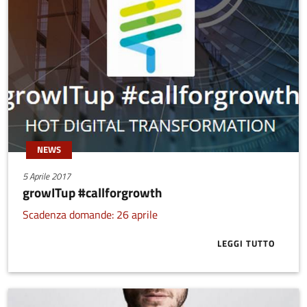
NEWS
5 Aprile 2017
growITup #callforgrowth
Scadenza domande: 26 aprile
LEGGI TUTTO
ABOUT GROW