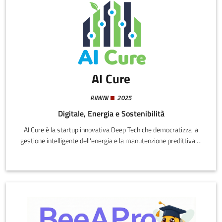
AI Cure
RIMINI
2025
Digitale, Energia e Sostenibilità
AI Cure è la startup innovativa Deep Tech che democratizza la
gestione intelligente dell'energia e la manutenzione predittiva di
stabilimenti industriali e infrastrutture complesse. La nostra
missione è colmare il divario tra la complessità dei dati energetici
e la loro reale comprensione, aiutando i manager a trasformare i
dati in scelte consapevoli e sostenibili.