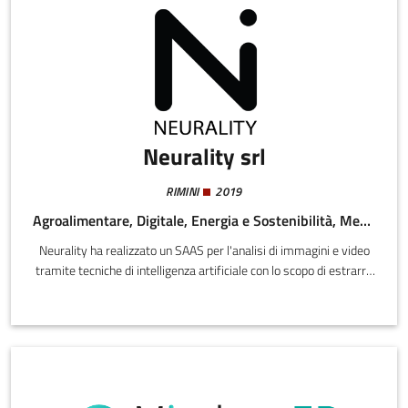
Neurality srl
RIMINI
2019
Agroalimentare, Digitale, Energia e Sostenibilità, Meccatronica e Materiali, Salute e Benessere
Neurality ha realizzato un SAAS per l'analisi di immagini e video
tramite tecniche di intelligenza artificiale con lo scopo di estrarre
informazioni cruciali per i business in cui vengono utilizzate.Dopo
essere state applicate con successo in ambito medicale, le
tecniche di Neurality si stanno espandendo in altri mercati come
quello Industriale e Agrofood.