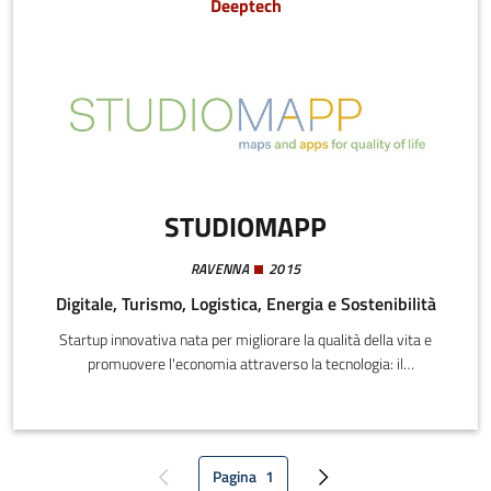
Deeptech
STUDIOMAPP
RAVENNA
2015
Digitale, Turismo, Logistica, Energia e Sostenibilità
Startup innovativa nata per migliorare la qualità della vita e
promuovere l'economia attraverso la tecnologia: il
progetto Qirate è un innovativo sistema di location intelligence
che permette di valutare la qualità della vita e dei servizi presenti
in un’area urbana per facilitare la scelta di un luogo.
Pagina
1
Pagina precedente
Pagina attuale
Pagina successiva