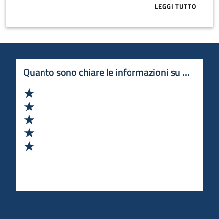
LEGGI TUTTO
ABOUT 64 PRO
Quanto sono chiare le informazioni su questa 
Valuta 1 stelle su 5
Valuta 2 stelle su 5
Valuta 3 stelle su 5
Valuta 4 stelle su 5
Valuta 5 stelle su 5