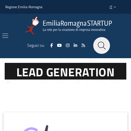
Salta al contenuto principale
Salta al piè di pagina
Regione Emilia-Romagna
IT
SELETTORE L
Seguici su
LEAD GENERATION