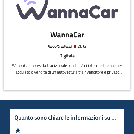
WannaCar
REGGIO EMILIA
2019
Digitale
WannaCar innova la tradizionale modalità di intermediazione per
l’acquisto o vendita di un’autovettura tra rivenditore e privato,
applicando per la prima volta in Italia, il concetto di economy on
demand al mondo automotive, generando così una valida
alternativa al mondo degli annunci per auto.
Quanto sono chiare le informazioni su questa 
Valuta 1 stelle su 5