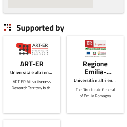
Supported by
ART-ER
Regione
Emilia-
Università e altri enti pubblici
Romagna -
Università e altri enti pubblici
ART-ER Attractiveness
Direzione
Research Territory is the
The Directorate General
Generale
Emilia-Romagna Joint
of Emilia Romagna
Stock Consortium with
economia
intervenes in various
the purpose o
areas related to the
della
development of regional
conoscenza,
production and
distribution, the