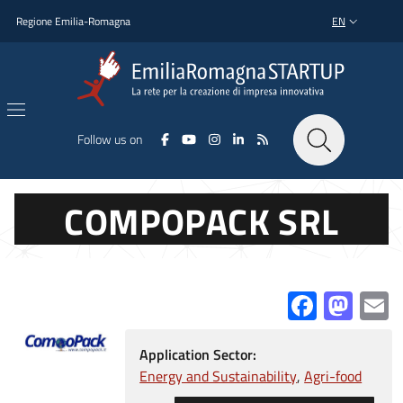
Skip to main content
Skip to footer content
Regione Emilia-Romagna
EN
LANGUAGE SWI
Follow us on
COMPOPACK SRL
Facebo
Mas
E
Application Sector:
Energy and Sustainability
Agri-food