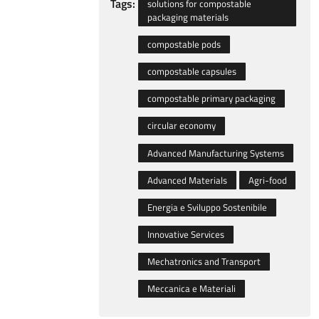
Tags:
solutions for compostable
packaging materials
compostable pods
compostable capsules
compostable primary packaging
circular economy
Advanced Manufacturing Systems
Advanced Materials
Agri-food
Energia e Sviluppo Sostenibile
Innovative Services
Mechatronics and Transport
Meccanica e Materiali