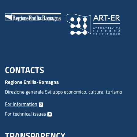
CONTACTS
Menu footer inglese
Regione Emilia-Romagna
Direzione generale Sviluppo economico, cultura, turismo
For information
For technical issues
TRANSPARENCY