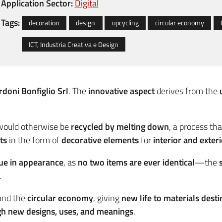
Application Sector:
Digital
Tags:
decoration
design
upcycling
circular economy
ICT, Industria Creativa e Design
doni Bonfiglio Srl
. The
innovative aspect
derives from the
would otherwise be
recycled by melting down
, a process th
ts
in the form of
decorative elements
for
interior and exter
ue in appearance
, as
no two items are ever identical
—the
.
nd the
circular economy
, giving
new life to materials desti
gh new designs, uses, and meanings
.