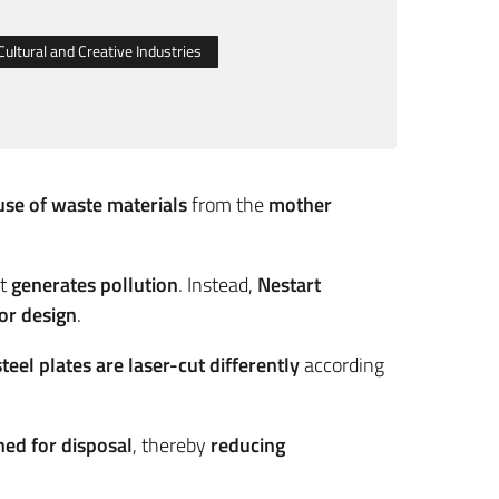
Cultural and Creative Industries
use of waste materials
from the
mother
at
generates pollution
. Instead,
Nestart
ior design
.
steel plates are laser-cut differently
according
ned for disposal
, thereby
reducing