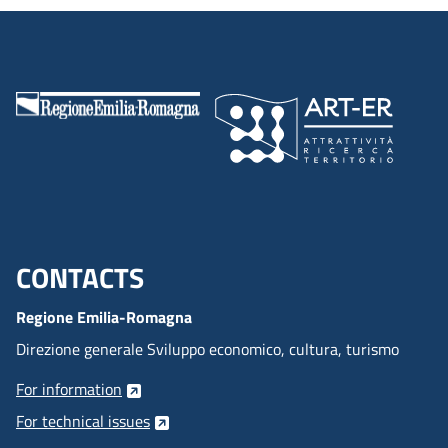
CONTACTS
Menu footer inglese
Regione Emilia-Romagna
Direzione generale Sviluppo economico, cultura, turismo
For information
For technical issues