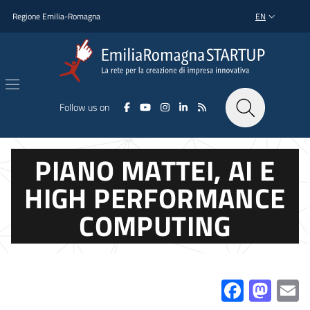
Skip to main content
Skip to footer content
Regione Emilia-Romagna
EN
LANGUAGE SWI
Follow us on
PIANO MATTEI, AI E
HIGH PERFORMANCE
COMPUTING
Facebo
Mas
E