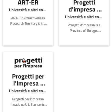
ART-ER
Progetti
d'impresa -
Università e altri enti pubblici
Metropolitan
Università e altri enti pubblici
ART-ER Attractiveness
City of
Research Territory is the
Progetti d'Impresa is a
Bologna
Emilia-Romagna Joint
Province of Bologna
Stock Consortium with
service that has been
the purpose o
dedicated to the creation
of new companies since
1989.
Progetti per
l'Impresa -
Comune di
Università e altri enti pubblici
Bologna
Progetti per l'Impresa
heads up U.I. Economic
Development within