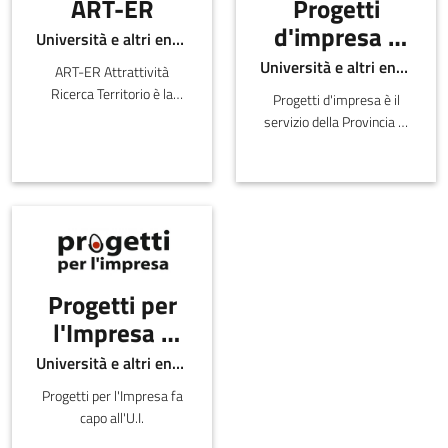
ART-ER
Progetti
d'impresa -
Università e altri enti pubblici
Città
Università e altri enti pubblici
ART-ER Attrattività
Metropolitan
Ricerca Territorio è la
Progetti d'impresa è il
a di Bologna
Società Consortile
servizio della Provincia di
dell’Emilia-
Bologna dedicato alla
Romagna nata per
creazione di impresa
favorire la crescita
attivo sul territorio dal
sostenibile della regione
1989.
attr
Progetti per
l'Impresa -
Comune di
Università e altri enti pubblici
Bologna
Progetti per l'Impresa fa
capo all'U.I.