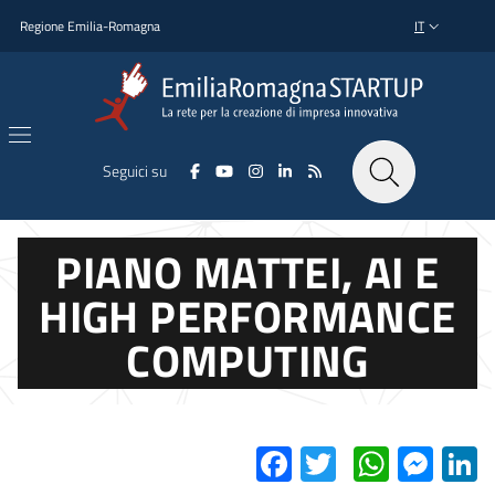
Salta al contenuto principale
Salta al piè di pagina
Regione Emilia-Romagna
IT
SELETTORE L
Seguici su
PIANO MATTEI, AI E
HIGH PERFORMANCE
COMPUTING
Facebook
Twitter
Whats
Mes
L