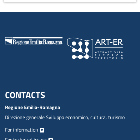
CONTACTS
Menu footer inglese
Regione Emilia-Romagna
Direzione generale Sviluppo economico, cultura, turismo
For information
For technical issues