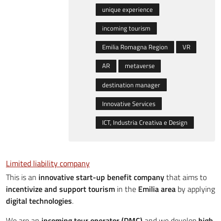
unique experience
incoming tourism
Emilia Romagna Region
VR
AR
metaverse
destination manager
Innovative Services
ICT, Industria Creativa e Design
Limited liability company
This is an
innovative start-up benefit company
that aims to
incentivize and support tourism
in the
Emilia area
by applying
digital technologies
.
We are an
incoming tour operator (DMC)
and we develop
high