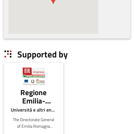
Supported by
Regione
Emilia-
Romagna -
Università e altri enti pubblici
Direzione
The Directorate General
Generale
of Emilia Romagna
intervenes in various