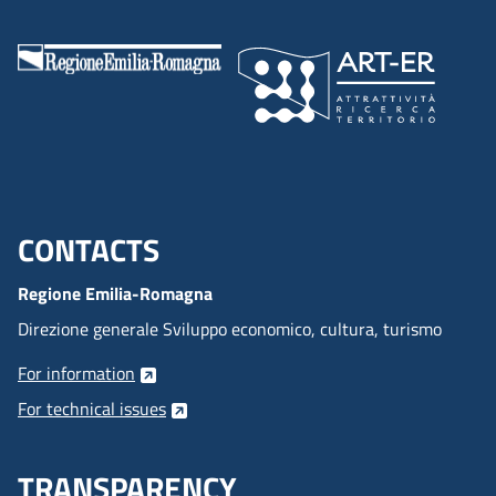
CONTACTS
Menu footer inglese
Regione Emilia-Romagna
Direzione generale Sviluppo economico, cultura, turismo
For information
For technical issues
TRANSPARENCY