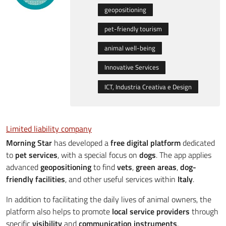
geopositioning
pet-friendly tourism
animal well-being
Innovative Services
ICT, Industria Creativa e Design
Limited liability company
Morning Star
has developed a
free digital platform
dedicated
to
pet services
, with a special focus on
dogs
. The app applies
advanced
geopositioning
to find
vets
,
green areas
,
dog-
friendly facilities
, and other useful services within
Italy
.
In addition to facilitating the daily lives of animal owners, the
platform also helps to promote
local service providers
through
specific
visibility
and
communication instruments
.