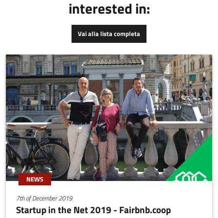
interested in:
completamente
personalizzato. L’obiettivo
è offrire soluzioni efficaci
Vai alla lista completa
e su misura, superando i
limiti degli integratori
generici e migliorando
concretamente la qualità
della vita degli animali.
NEWS
7th of December 2019
Startup in the Net 2019 - Fairbnb.coop