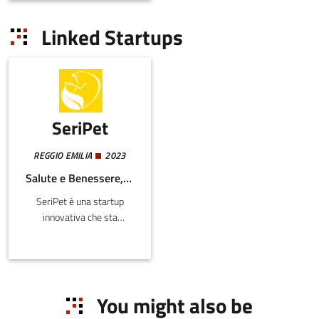
Linked Startups
SeriPet
REGGIO EMILIA
2023
Salute e Benessere, Agroalimentare
SeriPet è una startup
innovativa che sta
trasformando il settore
della salute degli animali
domestici con un
approccio
scientificamente
You might also be
avanzato e