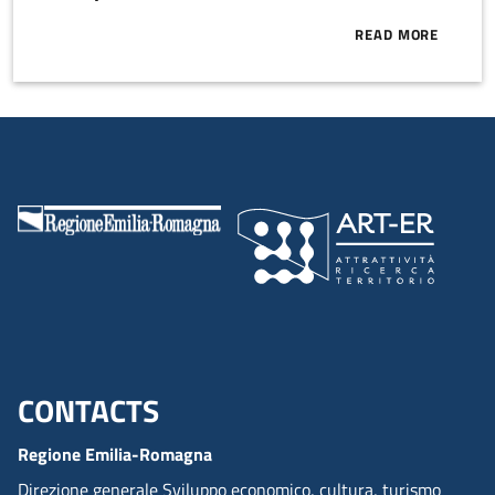
READ MORE
ABOUT STARTU
CONTACTS
Menu footer inglese
Regione Emilia-Romagna
Direzione generale Sviluppo economico, cultura, turismo