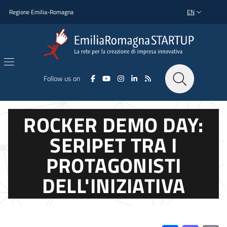
Skip to main content
Skip to footer content
Regione Emilia-Romagna
EN
LANGUAGE SWI
Follow us on
ROCKER DEMO DAY:
SERIPET TRA I
PROTAGONISTI
DELL'INIZIATIVA