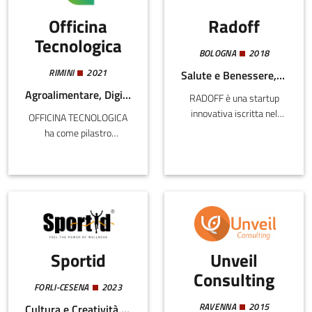
utilizzate.Dopo essere
prevenzione di comuni
Officina
Radoff
state applicate con
intolleranze e patologie
successo in ambito
quali: intolleranza al
Tecnologica
medicale, le tecniche di
lattosio, diabete (tipo 1 e
BOLOGNA
2018
Neurality si stanno
2), celiachia e problemi
RIMINI
2021
Salute e Benessere, Edilizia e Costruzioni, Energia e Sostenibilità
espandendo in altri
gastrointestinali (come la
Agroalimentare, Digitale, Edilizia e Costruzioni, Meccatronica e Materiali, Salute e Benessere, Turismo
RADOFF è una startup
mercati come quello
sindrome dell'intestino
innovativa iscritta nel
Industriale e Agrofood.
irritabile -IBS-, disbiosi...
OFFICINA TECNOLOGICA
registro speciale, nata per
ha come pilastro
eliminare gli effetti nocivi
fondamentale la creazione
causati dalla presenza di
di soluzioni sofisticate che
radon e dei principali
sfruttano le potenzialità
inquinanti all’interno di
del machine learning e del
ambienti chiusi.
natural language
processing (NLP) per
offrire un’esperienza di
Sportid
Unveil
supporto al cliente senza
precedenti. La mission
Consulting
centrale della società è
FORLI-CESENA
2023
quella di fornire risposte
RAVENNA
2015
Cultura e Creatività, Digitale, Salute e Benessere