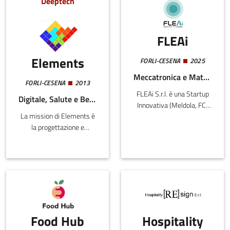
Deeptech
in attività ripetitive e a
settore e ripensando
basso valore.
all’idea di ‘nicchia’
nell’ottica del mercato
FLEAi
globale, Cue Press fonda il
proprio vantaggio
Elements
competitivo nel valore dei
FORLI-CESENA
2025
contenuti offerti e
Meccatronica e Materiali
nell’unicità
FORLI-CESENA
2013
FLEAi S.r.l. è una Startup
dell’infrastruttura
Digitale, Salute e Benessere
Innovativa (Meldola, FC)
tecnologica.
La mission di Elements è
specializzata
la progettazione e
nell'ingegneria di processo
realizzazione di sistemi di
e nell'ergonomia della
misura elettronici
produzione
miniaturizzati ad elevata
manifatturiera. La genesi
accuratezza, basati su
aziendale affonda le radici
tecnologie
nell'esperienza del
microelettroniche
fondatore come operaio,
custom. Tale
responsabile di
Food Hub
Hospitality
strumentazione trova
produzione e Lean
applicazione in tutti i
Specialist, garantendo una