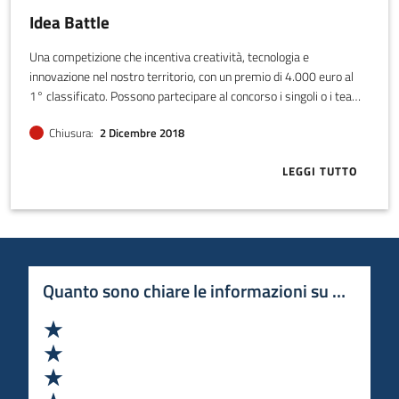
Idea Battle
Una competizione che incentiva creatività, tecnologia e
innovazione nel nostro territorio, con un premio di 4.000 euro al
1° classificato. Possono partecipare al concorso i singoli o i team
(costituiti o non costituiti) con un progetto innovativo.
Chiusura
2 Dicembre 2018
LEGGI TUTTO
ABOUT IDEA 
Quanto sono chiare le informazioni su questa 
Valuta 1 stelle su 5
Valuta 2 stelle su 5
Valuta 3 stelle su 5
Valuta 4 stelle su 5