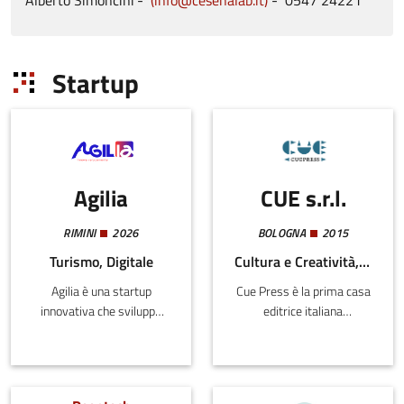
Alberto
Simoncini
info@cesenalab.it
0547
24221
Startup
Agilia
CUE s.r.l.
RIMINI
2026
BOLOGNA
2015
Turismo, Digitale
Cultura e Creatività, Digitale
Agilia è una startup
Cue Press è la prima casa
innovativa che sviluppa
editrice italiana
software basato
interamente digitale
sull'intelligenza artificiale
dedicata alle arti dello
per liberare le piccole
spettacolo.Convogliando il
imprese dal tempo perso
meglio della produzione di