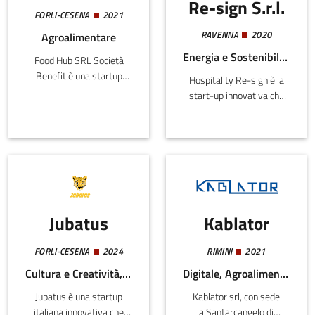
Re-sign S.r.l.
settori riguardanti la
prospettiva pratica e
FORLI-CESENA
2021
misura di segnali
metodologica sui problemi
RAVENNA
2020
Agroalimentare
provenienti da famiglie
di efficienza in fabbrica.
Energia e Sostenibilità, Turismo
Food Hub SRL Società
diverse di nanosensori
Benefit è una startup
(sensori naturali o
Hospitality Re-sign è la
innovativa che supporta
artificiali delle dimensioni
start-up innovativa che
l’ecosistema
nanometriche).
nasce per la rigenerazione
agroalimentare mediante
qualitativa dei servizi al
servizi di informazione,
turismo in chiave
formazione e consulenza
sostenibile. Partendo
rivolti agli stakeholders di
dall'analisi delle strutture
settore.La mission è
ricettive attive, in disuso e
partecipare alla crescita e
degli edifici
all’innovazione del nostro
Jubatus
Kablator
potenzialmente ricettivi,
settore grazie a un
Re-sign propone
contributo costante e di
l'iscrizione ad un portale
FORLI-CESENA
2024
RIMINI
2021
qualità.La vision è
hospitality su tre livelli
Cultura e Creatività, Digitale, Turismo
Digitale, Agroalimentare, Edilizia e Costruzioni, Meccatronica e Materiali
diventare il punto di
qualitativi.Cuore del
riferimento in Italia per
Jubatus è una startup
Kablator srl, con sede
concept un restyling
l’innovazione
italiana innovativa che
a Santarcangelo di
certificato ad hoc in un