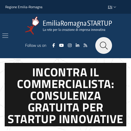
Skip to main content
Skip to footer content
Regione Emilia-Romagna
EN
LANGUAGE SWI
Follow us on
INCONTRA IL
COMMERCIALISTA:
CONSULENZA
GRATUITA PER
STARTUP INNOVATIVE