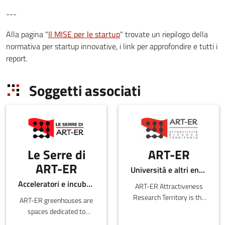
---
Alla pagina "
Il MISE per le startup
" trovate un riepilogo della
normativa per startup innovative, i link per approfondire e tutti i
report.
Soggetti associati
Le Serre di
ART-ER
ART-ER
Università e altri enti pubblici
Acceleratori e incubatori di in-ER
ART-ER Attractiveness
Research Territory is the
ART-ER greenhouses are
Emilia-Romagna Joint
spaces dedicated to
Stock Consortium with
startups located in