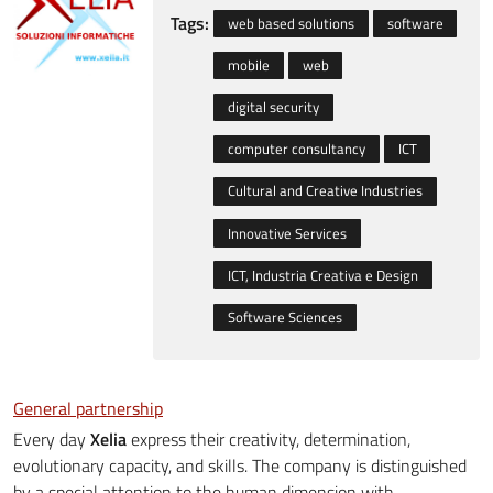
Tags:
web based solutions
software
mobile
web
digital security
computer consultancy
ICT
Cultural and Creative Industries
Innovative Services
ICT, Industria Creativa e Design
Software Sciences
General partnership
Every day
Xelia
express their creativity, determination,
evolutionary capacity, and skills. The company is distinguished
by a special attention to the human dimension with