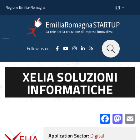
Skip to main content
Skip to footer content
Regione Emilia-Romagna
EN
LANGUAGE SWI
Follow us on
XELIA SOLUZIONI
INFORMATICHE
Facebo
Mas
E
Application Sector:
Digital