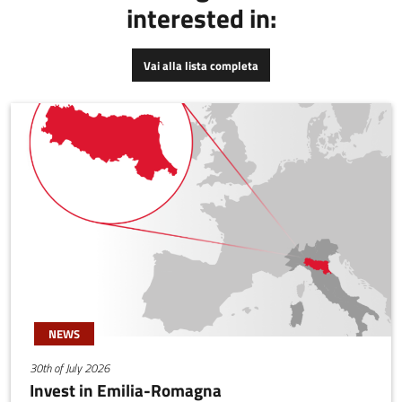
interested in:
personalizzato per la cura
basati su cento anni di
delle ferite cutanee,
ricerche neuroscientifiche,
realizzato a partire dal
Vibre monitora
Vai alla lista completa
sangue del paziente. La
l’affaticamento mentale,
soluzione ideata dimezza i
la concentrazione,
tempi di guarigione, senza
l’attenzione, la sonnolenza
effetti collaterali e
e lo stress del personale
cicatrici.Il patch può
durante qualsiasi
essere realizzato con
processo produttivo in
Ematik Ready, un kit
azienda consentendo di
manuale o Ematik Lab, un
individuare eventuali
sistema completamente
criticità ed evitare, così,
automatizzato che ne
errori e incidenti.
standardizza il processo.
NEWS
30th of July 2026
Invest in Emilia-Romagna