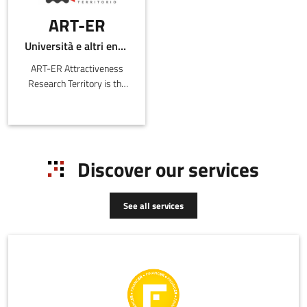
ART-ER
Università e altri enti pubblici
ART-ER Attractiveness
Research Territory is the
Emilia-Romagna Joint
Stock Consortium with
the purpose o
Discover our services
See all services