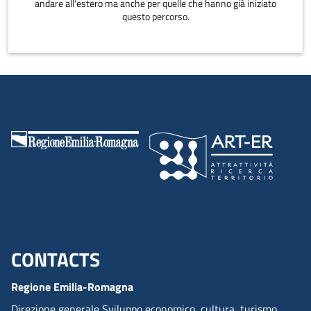
andare all'estero ma anche per quelle che hanno già iniziato
questo percorso.
CONTACTS
Menu footer inglese
Regione Emilia-Romagna
Direzione generale Sviluppo economico, cultura, turismo