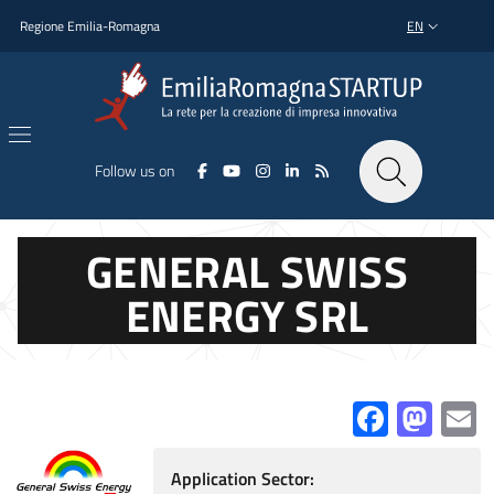
Skip to main content
Skip to footer content
Regione Emilia-Romagna
EN
LANGUAGE SWI
Follow us on
GENERAL SWISS
ENERGY SRL
Facebo
Mas
E
Application Sector: