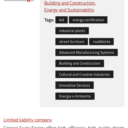
Building and Construction
Energy and Sustainability
Tags:
led
energy certification
industrial plants
street furniture
roadblocks
Advanced Manufacturing Systems
Building and Construction
Cultural and Creative Industries
Innovative Services
Energia e Ambiente
Limited liability company
General Swiss Energy offers high-efficiency, high-quality design