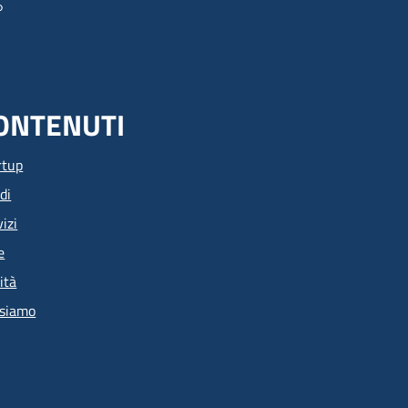
ONTENUTI
rtup
di
izi
e
ità
 siamo