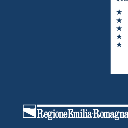
con la produzione di fertilizzanti, contribuendo
così alla sostenibilità ambientale.
Va
Va
Va
Va
Va