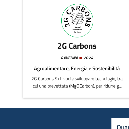
2G Carbons
RAVENNA
2024
Agroalimentare, Energia e Sostenibilità
2G Carbons S.r.l. vuole sviluppare tecnologie, tra
cui una brevettata (MgOCarbon), per ridurre gli
inquinanti nelle acque reflue e recuperare
nutrienti (azoto e fosforo) trasformandoli in
fertilizzanti sostenibili ad alta efficienza. Il
processo rappresenta un percorso di economia
circolare, valorizzando il processo di depurazione
Quan