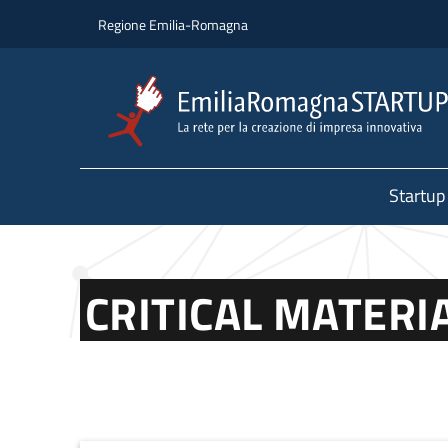
Salta al contenuto principale
Salta al piè di pagina
Regione Emilia-Romagna
Startup
CRITICAL MATERI