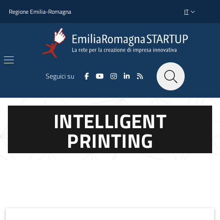
Salta al contenuto principale
Salta al piè di pagina
Regione Emilia-Romagna
IT
SELETTORE L
Seguici su
INTELLIGENT
PRINTING