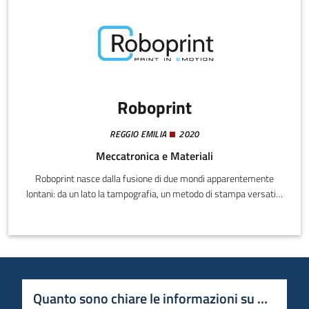
Roboprint
REGGIO EMILIA
2020
Meccatronica e Materiali
Roboprint nasce dalla fusione di due mondi apparentemente
lontani: da un lato la tampografia, un metodo di stampa versatile
e ampiamente collaudato; dall’altro lato la robotica, in grado di
ampliare le potenzialità della prima integrandola in applicazioni
full custom.La completa conoscenza delle principali tecniche di
stampa, quali tampografia, serigrafia, transfer e stampa a caldo
e delle relative problematiche produttive, rende Roboprint il
giusto partner.
Quanto sono chiare le informazioni su questa 