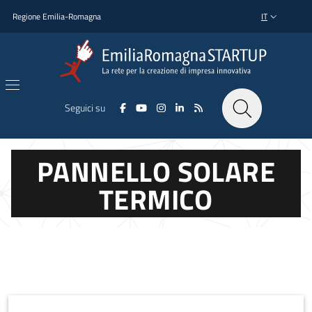
Salta al contenuto principale
Salta al piè di pagina
Regione Emilia-Romagna
IT
SELETTORE L
Seguici su
PANNELLO SOLARE
TERMICO