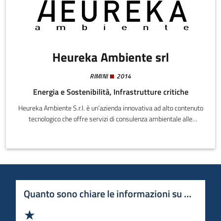
Heureka Ambiente srl
RIMINI
2014
Energia e Sostenibilità, Infrastrutture critiche
Heureka Ambiente S.r.l. è un’azienda innovativa ad alto contenuto
tecnologico che offre servizi di consulenza ambientale alle
imprese come: perizie ambientali, passività ambientali di edifici e
terreni, consulenza sulle terre e rocce da scavo, consulenza
ambientale sugli inquinamenti, consulenza ai sensi del testo
unico ambientale, investigazione sulla origine dell’inquinamento,
diagnosi energetica degli edifici e certificazione APE.Core
business dell’azienda è lo sviluppo e la commercializzazione di
Quanto sono chiare le informazioni su questa 
brevetti nel settore sicurezza e ambiente.
Valuta 1 stelle su 5