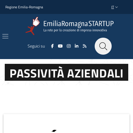
Salta al contenuto principale
Salta al piè di pagina
Regione Emilia-Romagna
IT
SELETTORE L
Seguici su
PASSIVITÀ AZIENDALI