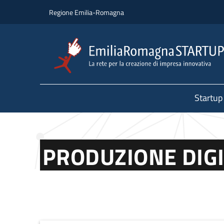
Salta al contenuto principale
Salta al piè di pagina
Regione Emilia-Romagna
Startup
PRODUZIONE DIG