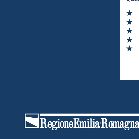
materiali eco-sostenibili.
Va
Va
Va
Va
Va