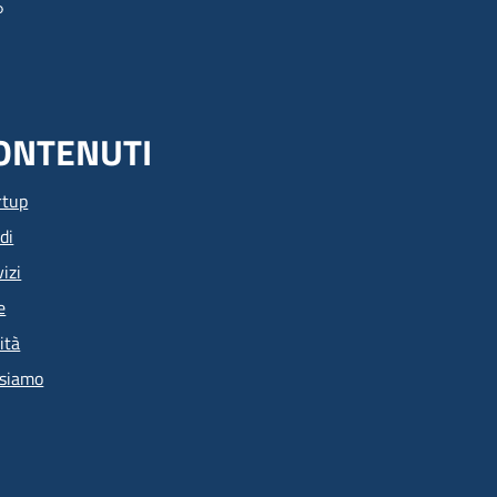
ONTENUTI
rtup
di
izi
e
ità
 siamo