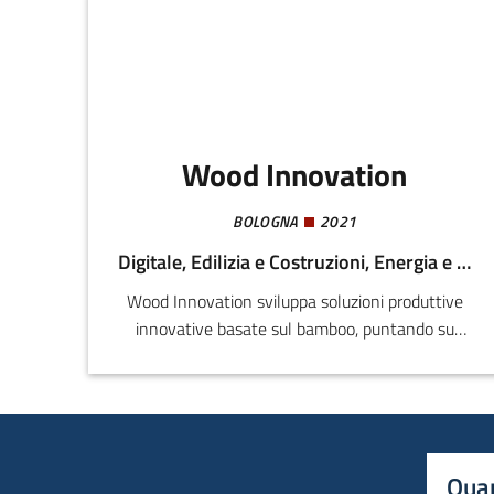
Wood Innovation
BOLOGNA
2021
Digitale, Edilizia e Costruzioni, Energia e Sostenibilità
Wood Innovation sviluppa soluzioni produttive
innovative basate sul bamboo, puntando su
sostenibilità e digitalizzazione. Con
l’introduzione di nuove tecnologie (incollatore
avanzato, stampante 3D, workstation e
software), la startup intende migliorare qualità,
efficienza e competitività nel settore dei
Quan